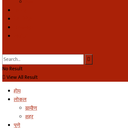
शहर
महाराष्ट्र
देश-विदेश
मावळकट्टा
व्हिडीओ
No Result
View All Result
होम
लोकल
ग्रामीण
शहर
पुणे