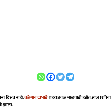
ताना दिसत नाही.
तळेगाव दाभाडे
शहराजवळ माळवाडी हद्दीत आज (रविवार, 19
ी झाला.