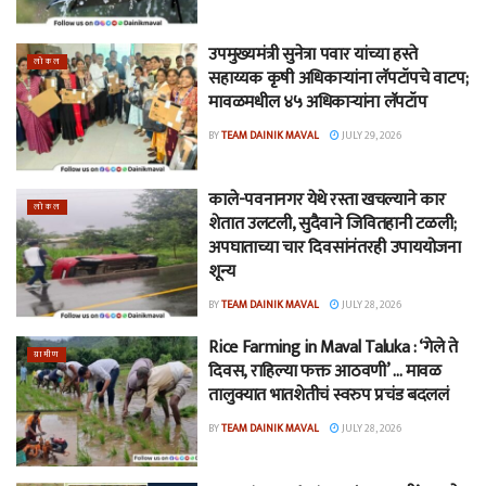
उपमुख्यमंत्री सुनेत्रा पवार यांच्या हस्ते
लोकल
सहाय्यक कृषी अधिकाऱ्यांना लॅपटॉपचे वाटप;
मावळमधील ४५ अधिकाऱ्यांना लॅपटॉप
BY
TEAM DAINIK MAVAL
JULY 29, 2026
काले-पवनानगर येथे रस्ता खचल्याने कार
लोकल
शेतात उलटली, सुदैवाने जिवितहानी टळली;
अपघाताच्या चार दिवसांनंतरही उपाययोजना
शून्य
BY
TEAM DAINIK MAVAL
JULY 28, 2026
Rice Farming in Maval Taluka : ‘गेले ते
ग्रामीण
दिवस, राहिल्या फक्त आठवणी’ … मावळ
तालुक्यात भातशेतीचं स्वरुप प्रचंड बदललं
BY
TEAM DAINIK MAVAL
JULY 28, 2026