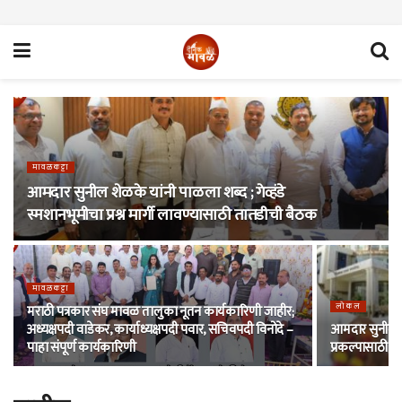
मावळकट्टा
आमदार सुनील शेळके यांनी पाळला शब्द ; गेव्हंडे
स्मशानभूमीचा प्रश्न मार्गी लावण्यासाठी तातडीची बैठक
मावळकट्टा
लोकल
मराठी पत्रकार संघ मावळ तालुका नूतन कार्यकारिणी जाहीर;
अध्यक्षपदी वाडेकर, कार्याध्यक्षपदी पवार, सचिवपदी विनोदे –
आमदार सुनील शेळ
पाहा संपूर्ण कार्यकारिणी
प्रकल्पासाठी स