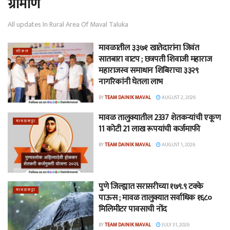
ग्रामीण
All updates In Rural Area Of ​​Maval Taluka
मावळातील ३३७१ खातेदारांना जिवंत
लोकल
सातबारा वाटप ; छत्रपती शिवाजी महाराज
महाराजस्व समाधान शिबिराचा ३३२९
नागरिकांनी घेतला लाभ
BY
TEAM DAINIK MAVAL
AUGUST 2, 2026
मावळ तालुक्यातील 2337 शेतकऱ्यांची एकूण
मावळकट्टा
11 कोटी 21 लाख रूपयांची कर्जमाफी
BY
TEAM DAINIK MAVAL
AUGUST 1, 2026
पुणे जिल्ह्यात सरासरीच्या १७९.९ टक्के
मावळकट्टा
पाऊस ; मावळ तालुक्यात सर्वाधिक १६८०
मिलिमीटर पावसाची नोंद
BY
TEAM DAINIK MAVAL
JULY 31, 2026