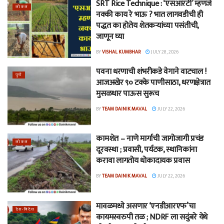
SRT Rice Technique : ‘एसआरटी’ म्हणजे
लोकल
नक्की काय रे भाऊ ? भात लागवडीची ही
पद्धत का होतेय शेतकऱ्यांच्या पसंतीची,
जाणून घ्या
BY
VISHAL KUMBHAR
JULY 28, 2026
पवना धरणाची शंभरीकडे वेगाने वाटचाल !
पुणे
आजअखेर ९० टक्के पाणीसाठा, धरणक्षेत्रात
मुसळधार पाऊस सुरूच
BY
TEAM DAINIK MAVAL
JULY 22, 2026
कामशेत – नाणे मार्गाची जागोजागी प्रचंड
लोकल
दूरवस्था ; प्रवासी, पर्यटक, स्थानिकांना
करावा लागतोय धोकादायक प्रवास
BY
TEAM DAINIK MAVAL
JULY 22, 2026
मावळमध्ये असणार ‘एनडीआरएफ’चा
देश-विदेश
कायमस्वरुपी तळ ; NDRF ला सदुंबरे येथे