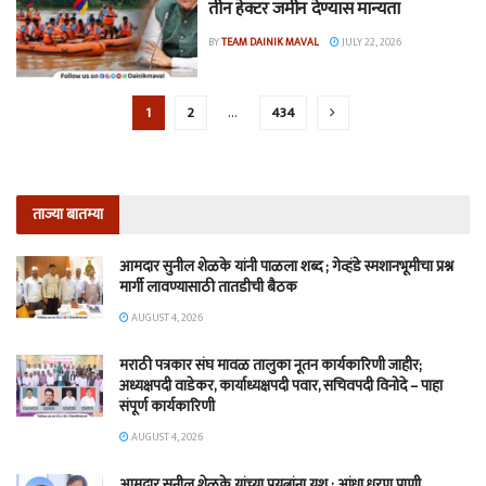
तीन हेक्टर जमीन देण्यास मान्यता
BY
TEAM DAINIK MAVAL
JULY 22, 2026
1
2
…
434
ताज्या बातम्या
आमदार सुनील शेळके यांनी पाळला शब्द ; गेव्हंडे स्मशानभूमीचा प्रश्न
मार्गी लावण्यासाठी तातडीची बैठक
AUGUST 4, 2026
मराठी पत्रकार संघ मावळ तालुका नूतन कार्यकारिणी जाहीर;
अध्यक्षपदी वाडेकर, कार्याध्यक्षपदी पवार, सचिवपदी विनोदे – पाहा
संपूर्ण कार्यकारिणी
AUGUST 4, 2026
आमदार सुनील शेळके यांच्या प्रयत्नांना यश ; आंध्रा धरण पाणी