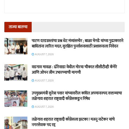
ताज्या बातम्या
पाटण दरडग्रस्तांचा प्रश्न थेट मंत्र्यांसमोर ; बाळा भेगडे यांच्या पुढाकाराने
बाधितांना त्वरित मदत, सुरक्षित पुनर्वसनासाठी प्रशासनाला निवेदन
AUGUST 7, 2026
वडगाव मावळ : ढोरेवाडा येथील मोरया चौकात सीसीटीव्ही कॅमेरे
आणि ओपन जीम उभारण्याची मागणी
AUGUST 7, 2026
उपमुख्यमंत्री सुनेत्रा पवार यांच्यावरील कथित अपमानास्पद वक्तव्याचा
तळेगाव शहरात राष्ट्रवादी काँग्रेसकडून निषेध
AUGUST 7, 2026
तळेगाव शहरात राष्ट्रवादी काँग्रेसला झटका ! मजनू नाटेकर यांचे
नगरसेवक पद रद्द