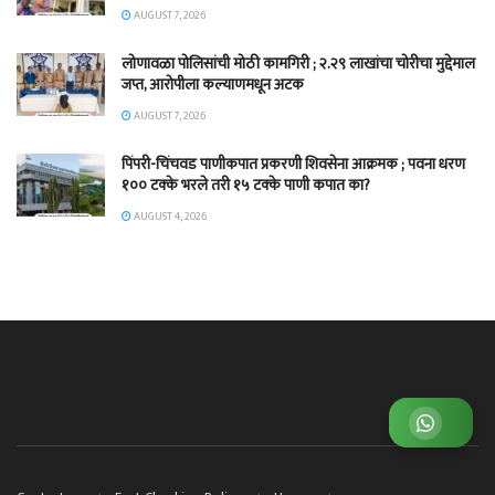
AUGUST 7, 2026
लोणावळा पोलिसांची मोठी कामगिरी ; २.२९ लाखांचा चोरीचा मुद्देमाल
जप्त, आरोपीला कल्याणमधून अटक
AUGUST 7, 2026
पिंपरी-चिंचवड पाणीकपात प्रकरणी शिवसेना आक्रमक ; पवना धरण
१०० टक्के भरले तरी १५ टक्के पाणी कपात का?
AUGUST 4, 2026
व्हाट्सअप ग्रुप जॉईन करा