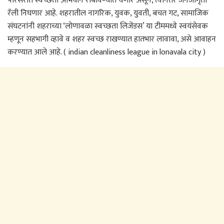
परिसरात स्वच्छता अभियान राबविण्यात येणार असून, त्यानंतर जनजागृती
रॅली निघणार आहे. शहरातील नागरिक, युवक, युवती, बचत गट, सामाजिक
संघटनांनी शहराच्या ‘लोणावळा स्वच्छता लिजेंडस’ या टीममध्ये स्वयंसेवक
म्हणून सहभागी व्हावे व शहर स्वच्छ राखण्यात हातभार लावावा, असे आवाहन
करण्यात आले आहे. ( indian cleanliness league in lonavala city )