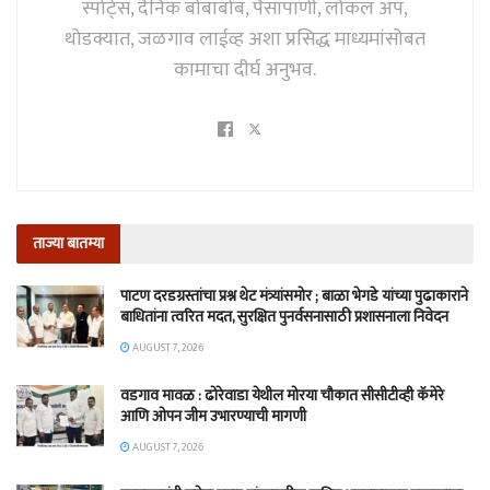
स्पोर्ट्स, दैनिक बोंबाबोंब, पैसापाणी, लोकल अ‍ॅप,
थोडक्यात, जळगाव लाईव्ह अशा प्रसिद्ध माध्यमांसोबत
कामाचा दीर्घ अनुभव.
ताज्या बातम्या
पाटण दरडग्रस्तांचा प्रश्न थेट मंत्र्यांसमोर ; बाळा भेगडे यांच्या पुढाकाराने
बाधितांना त्वरित मदत, सुरक्षित पुनर्वसनासाठी प्रशासनाला निवेदन
AUGUST 7, 2026
वडगाव मावळ : ढोरेवाडा येथील मोरया चौकात सीसीटीव्ही कॅमेरे
आणि ओपन जीम उभारण्याची मागणी
AUGUST 7, 2026