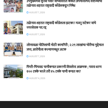
उपमुख्यमंत्री सुनेत्रा पवार यांच्यावरील कथित अपमानास्पद वक्तव्याचा
तळेगाव शहरात राष्ट्रवादी काँग्रेसकडून निषेध
AUGUST 7, 2026
तळेगाव शहरात राष्ट्रवादी काँग्रेसला झटका ! मजनू नाटेकर यांचे
नगरसेवक पद रद्द
AUGUST 7, 2026
लोणावळा पोलिसांची मोठी कामगिरी ; २.२९ लाखांचा चोरीचा मुद्देमाल
जप्त, आरोपीला कल्याणमधून अटक
AUGUST 7, 2026
पिंपरी-चिंचवड पाणीकपात प्रकरणी शिवसेना आक्रमक ; पवना धरण
१०० टक्के भरले तरी १५ टक्के पाणी कपात का?
AUGUST 4, 2026