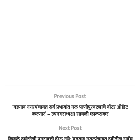
Previous Post
‘वडगाव नगरपंचायत सर्व प्रभागांत नळ पाणीपुरवठ्याचे वॉटर ऑडिट
करणार’ – उपनगराध्यक्षा सायली म्हाळसकर
Next Post
किवळे दुर्घटनेची पुनरावृत्ती होऊ नये; ‘वडगाव नगरपंचायत हद्दीतील सर्वच