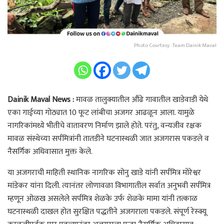
Photo Courtesy : Team Dainik Maval
Dainik Maval News :
मावळ तालुक्यातील औंढे गावातील खाडेवाडी येथे
एका गाईच्या गोठ्यात 10 फूट लांबीचा अजगर आढळून आला. यामुळे
नागरिकांमध्ये भीतीचे वातावरण निर्माण झाले होते. परंतु, वन्यजीव रक्षक
मावळ संस्थेच्या सर्पमित्रांनी तातडीने घटनास्थळी जात अजगरास पकडले व
नैसर्गिक अधिवासात मुक्त केले.
या अजगराची माहिती स्थानिक नागरिक सोनु खाडे यांनी सर्पमित्र मोरेश्वर
मांडेकर यांना दिली. त्यानंतर लोणावळा विभागातील सर्वात अनुभवी सर्पमित्र
म्हणून ओळख असलेले सर्पमित्र शेळके उर्फ शेळके मामा यांनी तत्काळ
घटनास्थळी दाखल होत सुरक्षित पद्धतीने अजगराला पकडले. संपूर्ण रेस्क्यू