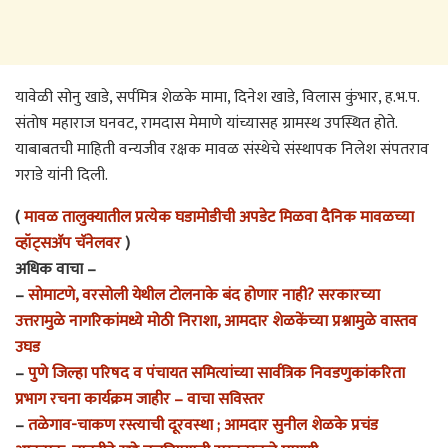
यावेळी सोनु खाडे, सर्पमित्र शेळके मामा, दिनेश खाडे, विलास कुंभार, ह.भ.प.
संतोष महाराज घनवट, रामदास मेमाणे यांच्यासह ग्रामस्थ उपस्थित होते.
याबाबतची माहिती वन्यजीव रक्षक मावळ संस्थेचे संस्थापक निलेश संपतराव
गराडे यांनी दिली.
(
मावळ तालुक्यातील प्रत्येक घडामोडीची अपडेट मिळवा दैनिक मावळच्या
व्हॉट्सअ‍ॅप चॅनेलवर
)
अधिक वाचा –
–
सोमाटणे, वरसोली येथील टोलनाके बंद होणार नाही? सरकारच्या
उत्तरामुळे नागरिकांमध्ये मोठी निराशा, आमदार शेळकेंच्या प्रश्नामुळे वास्तव
उघड
–
पुणे जिल्हा परिषद व पंचायत समित्यांच्या सार्वत्रिक निवडणुकांकरिता
प्रभाग रचना कार्यक्रम जाहीर – वाचा सविस्तर
–
तळेगाव-चाकण रस्त्याची दूरवस्था ; आमदार सुनील शेळके प्रचंड