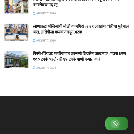
नगरसेवक पद रद्द
AUGUST 7, 2026
लोणावळा पोलिसांची मोठी कामगिरी ; २.२९ लाखांचा चोरीचा मुद्देमाल
जप्त, आरोपीला कल्याणमधून अटक
AUGUST 7, 2026
पिंपरी-चिंचवड पाणीकपात प्रकरणी शिवसेना आक्रमक ; पवना धरण
१०० टक्के भरले तरी १५ टक्के पाणी कपात का?
AUGUST 4, 2026
व्हाट्सअप ग्रुप जॉईन करा