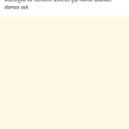
काळजीपूर्वक पार पडल्यानंतर अजगराला पुन्हा नैसर्गिक अधिवासात
सोडण्यात आले.