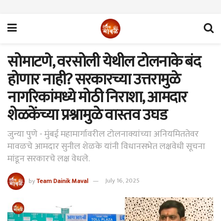
सोमाटणे, वरसोली येथील टोलनाके बंद
होणार नाही? सरकारच्या उत्तरामुळे
नागरिकांमध्ये मोठी निराशा, आमदार
शेळकेंच्या प्रश्नामुळे वास्तव उघड
जुन्या पुणे - मुंबई महामार्गावरील टोलनाक्यांच्या अनियमिततेवर
मावळचे आमदार सुनील शेळके यांनी विधानसभेत लक्षवेधी सूचना
मांडून सरकारचे लक्ष वेधले.
by
Team Dainik Maval
July 16, 2025