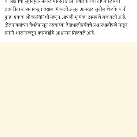
या लक्षवेधी सूचनेमुळे मावळ परिसरातील नागरिकांच्या दीर्घकाळाच्या
तक्रारींना शासनाकडून दखल मिळाली असून आमदार सुनील शेळके यांनी
पुन्हा एकदा लोकप्रतिनिधी म्हणून आपली भूमिका ठामपणे बजावली आहे.
टोलनाक्यांच्या वैधतेपासून रस्त्यांच्या देखभालीपर्यंतचे प्रश्न प्रभावीपणे मांडून
त्यांनी शासनाकडून कारवाईचे आश्वासन मिळवले आहे.