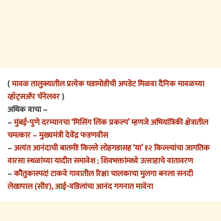
(
मावळ तालुक्यातील प्रत्येक घडामोडीची अपडेट मिळवा दैनिक मावळच्या
व्हॉट्सअ‍ॅप चॅनेलवर
)
अधिक वाचा –
–
मुंबई-पुणे दरम्यानचा ‘मिसिंग लिंक प्रकल्प’ म्हणजे अभियांत्रिकी क्षेत्रातील
चमत्कार – मुख्यमंत्री देवेंद्र फडणवीस
–
अत्यंत आनंदाची बातमी! किल्ले लोहगडासह ‘या’ १२ किल्ल्यांचा जागतिक
वारसा स्थळांच्या यादीत समावेश ; शिवभक्तांमध्ये उत्साहाचे वातावरण
–
कौतुकास्पद! टाकवे गावातील रिक्षा चालकाचा मुलगा बनला सनदी
लेखापाल (सीए), आई-वडिलांचा आनंद गगनात मावेना