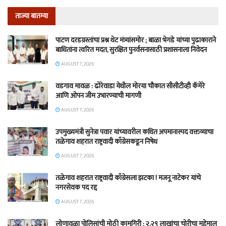
ताज्या बातम्या
पाटण दरडग्रस्तांचा प्रश्न थेट मंत्र्यांसमोर ; बाळा भेगडे यांच्या पुढाकाराने
बाधितांना त्वरित मदत, सुरक्षित पुनर्वसनासाठी प्रशासनाला निवेदन
AUGUST 7, 2026
वडगाव मावळ : ढोरेवाडा येथील मोरया चौकात सीसीटीव्ही कॅमेरे
आणि ओपन जीम उभारण्याची मागणी
AUGUST 7, 2026
उपमुख्यमंत्री सुनेत्रा पवार यांच्यावरील कथित अपमानास्पद वक्तव्याचा
तळेगाव शहरात राष्ट्रवादी काँग्रेसकडून निषेध
AUGUST 7, 2026
तळेगाव शहरात राष्ट्रवादी काँग्रेसला झटका ! मजनू नाटेकर यांचे
नगरसेवक पद रद्द
AUGUST 7, 2026
लोणावळा पोलिसांची मोठी कामगिरी ; २.२९ लाखांचा चोरीचा मुद्देमाल