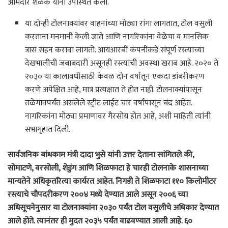
आमदार शेळके यांनी उपस्थित केला.
या दोन्ही टोलनाक्यांवर वाहनांच्या मोठ्या रांगा लागतात, टोल वसुली
करताना मनमानी केली जाते आणि नागरिकांना वेळेचा व मानसिक
त्रास सहन करावा लागतो. आयआरबी कंपनीकडे संपूर्ण रस्त्याच्या
देखभालीची जबाबदारी असूनही रस्त्यांची अवस्था खराब आहे. २०२० ते
२०३० या कालावधीसाठी केवळ दोन वर्षांतून एकदा डांबरीकरण
करणे अपेक्षित आहे, मात्र प्रत्यक्षात ते होत नाही. टोलनाक्यांपासून
तळेगावपर्यंत असलेले स्ट्रीट लाईट चार वर्षांपासून बंद आहेत.
नागरिकांना मोठ्या प्रमाणावर गैरसोय होत आहे, अशी माहिती त्यांनी
सभागृहात दिली.
सार्वजनिक बांधकाम मंत्री दादा भुसे यांनी उत्तर देताना सांगितले की,
सोमाटणे, वरसोली, शेडुंग आणि शिळफाटा हे चारही टोलनाके शासनाच्या
मान्यतेने अधिकृतरित्या कार्यरत आहेत. निगडी ते शिळफाटा ११० किलोमीटर
रस्त्याचे चौपदरीकरण २००४ मध्ये देण्यात आले असून २००६ च्या
अधिसूचनेनुसार या टोलनाक्यांना २०३० पर्यंत टोल वसुलीचे अधिकार देण्यात
आले होते. त्यानंतर ही मुदत २०३५ पर्यंत वाढवण्यात आली आहे. ६०