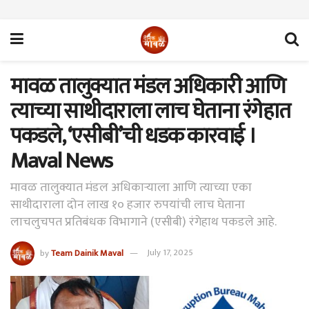
मावळ तालुक्यात मंडल अधिकारी आणि
त्याच्या साथीदाराला लाच घेताना रंगेहात
पकडले, ‘एसीबी’ची धडक कारवाई ।
Maval News
मावळ तालुक्यात मंडल अधिकाऱ्याला आणि त्याच्या एका
साथीदाराला दोन लाख १० हजार रुपयांची लाच घेताना
लाचलुचपत प्रतिबंधक विभागाने (एसीबी) रंगेहाथ पकडले आहे.
by
Team Dainik Maval
July 17, 2025