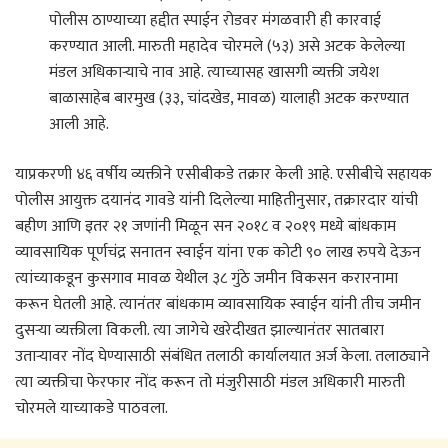
पोलीस ठाण्याच्या हद्दीत स्पाईन रोडवर मंगळवारी ही कारवाई
करण्यात आली. मारुती महादेव चोरमले (५३) असे अटक केलेल्या
मंडल अधिकाऱ्याचे नाव आहे. त्याच्यासह खासगी व्यक्ती जयेश
बाळासाहेब बारमुख (३३, चांदखेड, मावळ) यालाही अटक करण्यात
आली आहे.
याप्रकरणी ४६ वर्षीय व्यक्तीने एसीबीकडे तक्रार केली आहे. एसीबीचे सहायक
पोलीस आयुक्त दयानंद गावडे यांनी दिलेल्या माहितीनुसार, तक्रारदार यांची
बहीण आणि इतर २१ जणांनी मिळून सन २०१८ व २०१९ मध्ये बांधकाम
व्यावसायिक पूर्णचंद्र सनातन स्वाईन यांना एक कोटी ९० लाख रुपये देऊन
त्यांच्याकडून कुसगाव मावळ येथील ३८ गुंठे जमीन विकसन करारनामा
करून घेतली आहे. त्यानंतर बांधकाम व्यावसायिक स्वाईन यांनी तीच जमीन
दुसऱ्या व्यक्तीला विकली. त्या जागेचे खरेदीखत झाल्यानंतर सातबारा
उताऱ्यावर नोंद घेण्यासाठी संबंधित तलाठी कार्यालयात अर्ज केला. तलाठ्याने
त्या व्यक्तीचा फेरफार नोंद करून तो मंजुरीसाठी मंडल अधिकारी मारुती
चोरमले याच्याकडे पाठवला.