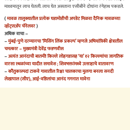
माध्यमातून लाच घेतली. लाच घेत असताना एसीबीने दोघांना रंगेहाथ पकडले.
(
मावळ तालुक्यातील प्रत्येक घडामोडीची अपडेट मिळवा दैनिक मावळच्या
व्हॉट्सअ‍ॅप चॅनेलवर
)
अधिक वाचा –
–
मुंबई-पुणे दरम्यानचा ‘मिसिंग लिंक प्रकल्प’ म्हणजे अभियांत्रिकी क्षेत्रातील
चमत्कार – मुख्यमंत्री देवेंद्र फडणवीस
–
अत्यंत आनंदाची बातमी! किल्ले लोहगडासह ‘या’ १२ किल्ल्यांचा जागतिक
वारसा स्थळांच्या यादीत समावेश ; शिवभक्तांमध्ये उत्साहाचे वातावरण
–
कौतुकास्पद! टाकवे गावातील रिक्षा चालकाचा मुलगा बनला सनदी
लेखापाल (सीए), आई-वडिलांचा आनंद गगनात मावेना