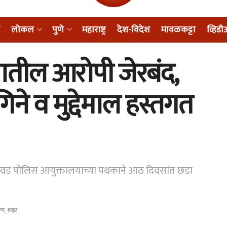
लोकल
पुणे
महाराष्ट्र
देश-विदेश
मावळकट्टा
व्हिड
णातील आरोपी जेरबंद,
ने व मुद्देमाल हस्तगत
री-चिंचवड पोलिस आयुक्तालयाच्या पथकाने आठ दिवसांत छडा
मीण
,
शहर