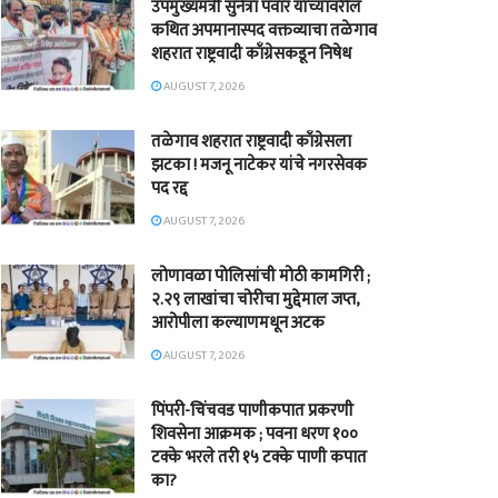
उपमुख्यमंत्री सुनेत्रा पवार यांच्यावरील
कथित अपमानास्पद वक्तव्याचा तळेगाव
शहरात राष्ट्रवादी काँग्रेसकडून निषेध
AUGUST 7, 2026
तळेगाव शहरात राष्ट्रवादी काँग्रेसला
झटका ! मजनू नाटेकर यांचे नगरसेवक
पद रद्द
AUGUST 7, 2026
लोणावळा पोलिसांची मोठी कामगिरी ;
२.२९ लाखांचा चोरीचा मुद्देमाल जप्त,
आरोपीला कल्याणमधून अटक
AUGUST 7, 2026
पिंपरी-चिंचवड पाणीकपात प्रकरणी
शिवसेना आक्रमक ; पवना धरण १००
टक्के भरले तरी १५ टक्के पाणी कपात
का?