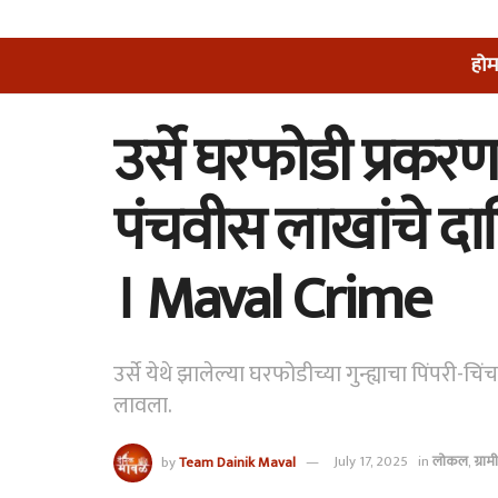
होम
उर्से घरफोडी प्रकर
पंचवीस लाखांचे दागि
। Maval Crime
उर्से येथे झालेल्या घरफोडीच्या गुन्ह्याचा पिंप
लावला.
by
Team Dainik Maval
July 17, 2025
in
लोकल
,
ग्रा