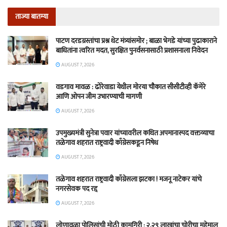
ताज्या बातम्या
पाटण दरडग्रस्तांचा प्रश्न थेट मंत्र्यांसमोर ; बाळा भेगडे यांच्या पुढाकाराने
बाधितांना त्वरित मदत, सुरक्षित पुनर्वसनासाठी प्रशासनाला निवेदन
AUGUST 7, 2026
वडगाव मावळ : ढोरेवाडा येथील मोरया चौकात सीसीटीव्ही कॅमेरे
आणि ओपन जीम उभारण्याची मागणी
AUGUST 7, 2026
उपमुख्यमंत्री सुनेत्रा पवार यांच्यावरील कथित अपमानास्पद वक्तव्याचा
तळेगाव शहरात राष्ट्रवादी काँग्रेसकडून निषेध
AUGUST 7, 2026
तळेगाव शहरात राष्ट्रवादी काँग्रेसला झटका ! मजनू नाटेकर यांचे
नगरसेवक पद रद्द
AUGUST 7, 2026
लोणावळा पोलिसांची मोठी कामगिरी ; २.२९ लाखांचा चोरीचा मुद्देमाल