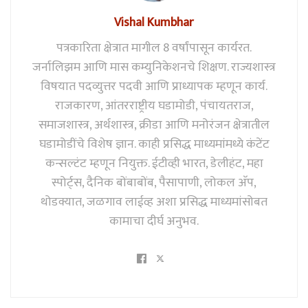
Vishal Kumbhar
पत्रकारिता क्षेत्रात मागील 8 वर्षांपासून कार्यरत.
जर्नालिझम आणि मास कम्युनिकेशनचे शिक्षण. राज्यशास्त्र
विषयात पदव्युत्तर पदवी आणि प्राध्यापक म्हणून कार्य.
राजकारण, आंतरराष्ट्रीय घडामोडी, पंचायतराज,
समाजशास्त्र, अर्थशास्त्र, क्रीडा आणि मनोरंजन क्षेत्रातील
घडामोडींचे विशेष ज्ञान. काही प्रसिद्ध माध्यमांमध्ये कंटेंट
कन्सल्टंट म्हणून नियुक्त. ईटीव्ही भारत, डेलीहंट, महा
स्पोर्ट्स, दैनिक बोंबाबोंब, पैसापाणी, लोकल अ‍ॅप,
थोडक्यात, जळगाव लाईव्ह अशा प्रसिद्ध माध्यमांसोबत
कामाचा दीर्घ अनुभव.