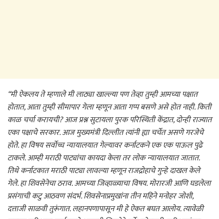
“मी ऐकलय ते म्हणाले मी लाठ्या खाल्ल्या पण तेव्हा तुम्ही आमच्या पक्षात
होतात, आता तुम्ही सीमापार गेला म्हणून आता गप्प बसणे असे होत नाही. किती
काळ चर्चा करायची? आज प्रश्न सुटायला पुरक परिस्थिती केंद्रात, दोन्ही राज्यात
एका पक्षाचे सरकार. आज मुख्यमंत्री दिल्लीत त्यांनी ह्या चर्चेत असणे गरजेचे
होते. हा विषय सर्वोच्च न्यायालयात गेल्यावर कर्नाटकने एक एक पाऊल पुढे
टाकले. आम्ही मराठी पाट्यांचा कायदा केला तर लोक न्यायालयात जातात.
तिथे कर्नाटकात मराठी पाट्या लावल्या म्हणून राजद्रोहाचे गुन्हे दाखल केले
गेले. हा शिवसेनेचा ठराव. आमच्या जिव्हाळ्याचा विषय. मोरारजी आणि घडलेला
प्रसंगाची कटु आठवण संदर्भ. शिवसेनाप्रमुखांना तीन महिने मनोहर जोशी,
दत्ताजी साळवी तुरूंगात. लहानपणापासून मी हे ऐकत बघत आलोय. त्यावेळी