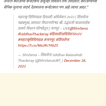
जनरल करिअप्पा कर्नाटकचे असूनही शिवसेने तर्फे उमेदवारी. करिअप्पांच्या
सैनिक मुलाचा संदर्भ. देशभावना कर्नाटकात पण आहे त्याचा आदर.”
महाराष्ट्र विधिमंडळ हिवाळी अधिवेशन २०२२ | शिवसेना
पक्षप्रमुख, आमदार विधानपरिषद श्री. उद्धवजी बाळासाहेब
ठाकरे विधान परिषदेतून | नागपूर – LIVE
@ShivSena
#UddhavThackeray
#हिवाळीअधिवेशन२०२२
#महाराष्ट्रविधिमंडळ
#नागपूर
#शिवसेना
https://t.co/Me2RcT4bZ5
— ShivSena – शिवसेना Uddhav Balasaheb
Thackeray (@ShivSenaUBT_)
December 26,
2022