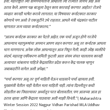
हवा. महाराष्ट्रात ज्या ग्रामपंचायतींनी आम्हाला त्या राज्यात जायचे आहे असे
ठराव केले. आपण पक्ष बाजूला ठेवून काय कारवाई करणार आहोत? रोजचे
व्यव्हार कानडी भाषेत करावे लागतात. या विषयावर कर्नाटकात सरकार
कोणाचे पण असो ते एकजुटीने उभे राहतात. आपले मंत्री चंद्रकांत पाटील
म्हणतात जन्म घ्यावा कर्नाटकातच.”
“आजच कर्नाटक सरकार का पेटले आहेत. एक चर्चा अजून होणे गरजेचे
आपल्याच महापुरूषांचा अपमान आपण सहन करणार असू तर कर्नाटक आपला
भाग मागणारच. अनेक लोक आपल्यातून आज निघून गेली. काही ज्येष्ठ व्यक्तींचे
संदर्भ. महाराष्ट्र एकीकरण समिती फुटली आता संयम संपत चाललाय कानडी
अत्याचार थांबलाच पाहिजे केंद्रशासित प्रदेश करुन केंद्र पालक म्हणून
जबाबदारीने वागेल अशी अपेक्षा.”
“चर्चा करणार असू तर पूर्ण माहिती घेऊन धाडसाने चर्चा व्हायला हवी.
मुख्यमंत्री येतील नाही येतील मला माहिती नाही. त्यांना दिल्लीतून कधी
सोडतील का निघाल्यावर अर्ध्यातून परत बोलावतील. पण आजच्या आज हा
ठराव व्हावा आणि केंद्राला पाठवावा अशी माझी विनंती.”
( Maharashtra
Winter Session 2022 Nagpur Vidhan Parishad MLA Uddhav