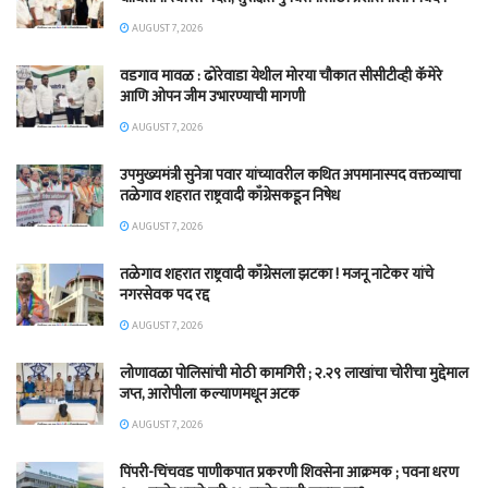
AUGUST 7, 2026
वडगाव मावळ : ढोरेवाडा येथील मोरया चौकात सीसीटीव्ही कॅमेरे
आणि ओपन जीम उभारण्याची मागणी
AUGUST 7, 2026
उपमुख्यमंत्री सुनेत्रा पवार यांच्यावरील कथित अपमानास्पद वक्तव्याचा
तळेगाव शहरात राष्ट्रवादी काँग्रेसकडून निषेध
AUGUST 7, 2026
तळेगाव शहरात राष्ट्रवादी काँग्रेसला झटका ! मजनू नाटेकर यांचे
नगरसेवक पद रद्द
AUGUST 7, 2026
लोणावळा पोलिसांची मोठी कामगिरी ; २.२९ लाखांचा चोरीचा मुद्देमाल
जप्त, आरोपीला कल्याणमधून अटक
AUGUST 7, 2026
पिंपरी-चिंचवड पाणीकपात प्रकरणी शिवसेना आक्रमक ; पवना धरण