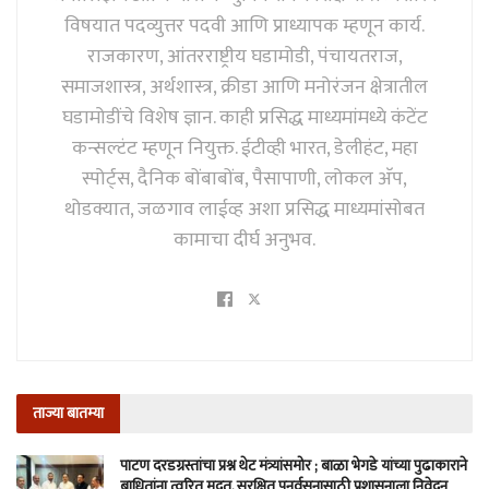
विषयात पदव्युत्तर पदवी आणि प्राध्यापक म्हणून कार्य.
राजकारण, आंतरराष्ट्रीय घडामोडी, पंचायतराज,
समाजशास्त्र, अर्थशास्त्र, क्रीडा आणि मनोरंजन क्षेत्रातील
घडामोडींचे विशेष ज्ञान. काही प्रसिद्ध माध्यमांमध्ये कंटेंट
कन्सल्टंट म्हणून नियुक्त. ईटीव्ही भारत, डेलीहंट, महा
स्पोर्ट्स, दैनिक बोंबाबोंब, पैसापाणी, लोकल अ‍ॅप,
थोडक्यात, जळगाव लाईव्ह अशा प्रसिद्ध माध्यमांसोबत
कामाचा दीर्घ अनुभव.
ताज्या बातम्या
पाटण दरडग्रस्तांचा प्रश्न थेट मंत्र्यांसमोर ; बाळा भेगडे यांच्या पुढाकाराने
बाधितांना त्वरित मदत, सुरक्षित पुनर्वसनासाठी प्रशासनाला निवेदन