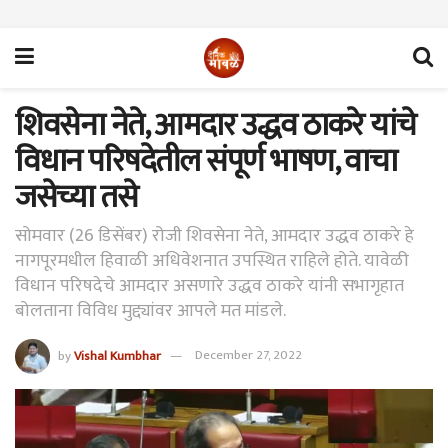
शिवसेना नेते, आमदार उद्धव ठाकरे यांचे
विधान परिषदेतील संपूर्ण भाषण, वाचा
जसेच्या तसे
सोमवार (26 डिसेंबर) रोजी शिवसेना नेते, आमदार उद्धव ठाकरे हे
नागपूरमधील हिवाळी अधिवेशनात उपस्थित राहिले होते. यावेळी
विधान परिषदेचे आमदार असणारे उद्धव ठाकरे यांनी सभागृहात
बोलताना विविध मुद्द्यांवर आपले मत मांडले.
by
Vishal Kumbhar
December 27, 2022