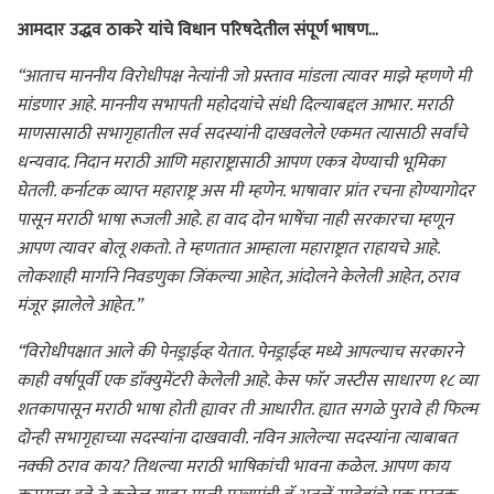
आमदार उद्धव ठाकरे यांचे विधान परिषदेतील संपूर्ण भाषण…
“आताच माननीय विरोधीपक्ष नेत्यांनी जो प्रस्ताव मांडला त्यावर माझे म्हणणे मी
मांडणार आहे. माननीय सभापती महोदयांचे संधी दिल्याबद्दल आभार. मराठी
माणसासाठी सभागृहातील सर्व सदस्यांनी दाखवलेले एकमत त्यासाठी सर्वांचे
धन्यवाद. निदान मराठी आणि महाराष्ट्रासाठी आपण एकत्र येण्याची भूमिका
घेतली. कर्नाटक व्याप्त महाराष्ट्र अस मी म्हणेन. भाषावार प्रांत रचना होण्यागोदर
पासून मराठी भाषा रूजली आहे. हा वाद दोन भाषेंचा नाही सरकारचा म्हणून
आपण त्यावर बोलू शकतो. ते म्हणतात आम्हाला महाराष्ट्रात राहायचे आहे.
लोकशाही मार्गाने निवडणुका जिंकल्या आहेत, आंदोलने केलेली आहेत, ठराव
मंजूर झालेले आहेत.”
“विरोधीपक्षात आले की पेनड्राईव्ह येतात. पेनड्राईव्ह मध्ये आपल्याच सरकारने
काही वर्षापूर्वी एक डाॅक्युमेंटरी केलेली आहे. केस फाॅर जस्टीस साधारण १८ व्या
शतकापासून मराठी भाषा होती ह्यावर ती आधारीत. ह्यात सगळे पुरावे ही फिल्म
दोन्ही सभागृहाच्या सदस्यांना दाखवावी. नविन आलेल्या सदस्यांना त्याबाबत
नक्की ठराव काय? तिथल्या मराठी भाषिकांची भावना कळेल. आपण काय