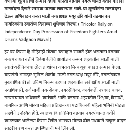
देणाऱ्या शूरवीरांचा सन्मान व्हावा याप्रती वडगाव नगरपंचायत वतीने वीरांना
मानवंदना देणारे स्मारक फलक लावण्यात आले. या शूरवीरांना मानवंदना
देऊन अभिवादन करत माजी नगराध्यक्ष मयूर ढोरे यांनी वडगावकर
नागरिकांना स्वातंत्र्य दिनाच्या शुभेच्छा दिल्या.
( Tricolor Rally on
Independence Day Procession of Freedom Fighters Amid
Drums Vadgaon Maval )
हर घर तिरंगा हि मोहिमही मोठ्या उत्साहात साजरी होत असताना वडगाव
नगरपंचायत वतीने तिरंगा रॅलीचे आयोजन करून शहरातील आजी माजी
स्वातंत्र्यसैनिकांचा ढोल ताशांच्या गजरात मिरवणूक काढत सन्मान केला.
याप्रसंगी आमदार सुनिल शेळके, माजी नगराध्यक्ष मयूर ढोरे, नगरपंचायत
मुख्याधिकारी डॉ. प्रविण निकम वडगाव शहरातील सर्वपक्षीय आजी माजी
पदाधिकारी, सर्व माजी नगरसेवक, नगरसेविका, कार्यकर्ते, पत्रकार बांधव,
नगरपंचायत अधिकारी, कर्मचारी आणि वडगाव शहरातील शिक्षक, विद्यार्थी,
नागरिक आणि मोरया महिला प्रतिष्ठानच्या पदाधिकारी महिला भगिनी मोठ्या
संख्येने उपस्थित होते. स्वातंत्र्य दिनानिमित्त वडगाव नगरपंचायत वतीने
काढण्यात आलेल्या तिरंगा रॅलीत आमच्या मोरया ढोल पथकाने उत्कृष्ट वादन
सादरीकरण करत उपस्थितांची मने जिंकली.