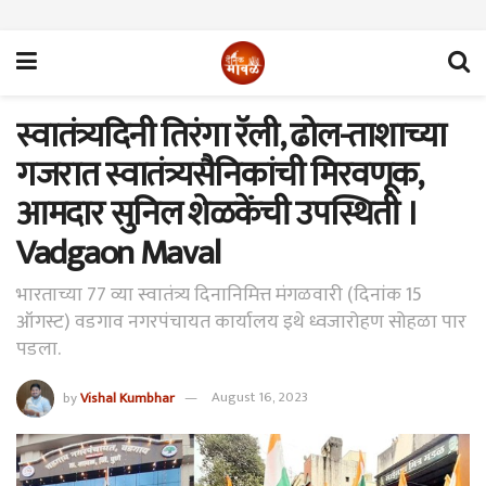
स्वातंत्र्यदिनी तिरंगा रॅली, ढोल-ताशाच्या
गजरात स्वातंत्र्यसैनिकांची मिरवणूक,
आमदार सुनिल शेळकेंची उपस्थिती ।
Vadgaon Maval
भारताच्या 77 व्या स्वातंत्र्य दिनानिमित्त मंगळवारी (दिनांक 15
ऑगस्ट) वडगाव नगरपंचायत कार्यालय इथे ध्वजारोहण सोहळा पार
पडला.
by
Vishal Kumbhar
August 16, 2023