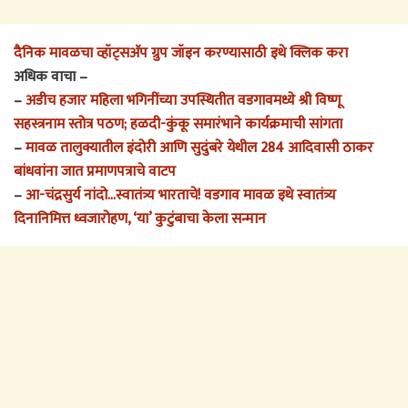
दैनिक मावळचा व्हॉट्सअ‍ॅप ग्रुप जॉइन करण्यासाठी इथे क्लिक करा
अधिक वाचा –
–
अडीच हजार महिला भगिनींच्या उपस्थितीत वडगावमध्ये श्री विष्णू
सहस्त्रनाम स्तोत्र पठण; हळदी-कुंकू समारंभाने कार्यक्रमाची सांगता
–
मावळ तालुक्यातील इंदोरी आणि सुदुंबरे येथील 284 आदिवासी ठाकर
बांधवांना जात प्रमाणपत्राचे वाटप
–
आ-चंद्रसुर्य नांदो…स्वातंत्र्य भारताचे! वडगाव मावळ इथे स्वातंत्र्य
दिनानिमित्त ध्वजारोहण, ‘या’ कुटुंबाचा केला सन्मान