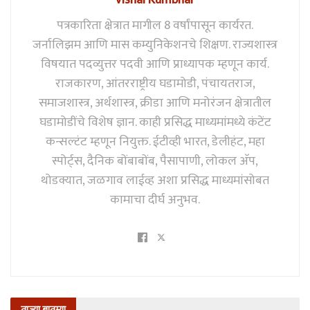
Vishal Kumbhar
पत्रकारिता क्षेत्रात मागील 8 वर्षांपासून कार्यरत.
जर्नालिझम आणि मास कम्युनिकेशनचे शिक्षण. राज्यशास्त्र
विषयात पदव्युत्तर पदवी आणि प्राध्यापक म्हणून कार्य.
राजकारण, आंतरराष्ट्रीय घडामोडी, पंचायतराज,
समाजशास्त्र, अर्थशास्त्र, क्रीडा आणि मनोरंजन क्षेत्रातील
घडामोडींचे विशेष ज्ञान. काही प्रसिद्ध माध्यमांमध्ये कंटेंट
कन्सल्टंट म्हणून नियुक्त. ईटीव्ही भारत, डेलीहंट, महा
स्पोर्ट्स, दैनिक बोंबाबोंब, पैसापाणी, लोकल अ‍ॅप,
थोडक्यात, जळगाव लाईव्ह अशा प्रसिद्ध माध्यमांसोबत
कामाचा दीर्घ अनुभव.
ताज्या बातम्या