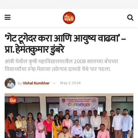
‘गेट टूगेदर करा आणि आयुष्य वाढवा’ –
प्रा. हेमंतकुमार डुंबरे
आंबी येथील कृषी महाविद्यालयातील 2008 सालच्या बॅचच्या
विद्यार्थ्यांचा स्नेह मेळावा तळेगाव दाभाडे येथे पार पडला.
by
Vishal Kumbhar
May 3, 2024