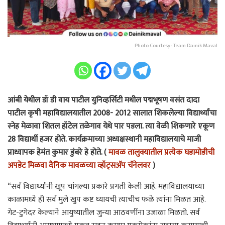
Photo Courtesy : Team Dainik Maval
आंबी येथील डॉ डी वाय पाटील युनिव्हर्सिटी मधील पद्मभूषण वसंत दादा
पाटील कृषी महाविद्यालयातील 2008- 2012 सालात शिकलेल्या विद्यार्थ्यांचा
स्नेह मेळावा शितल हॉटेल तळेगाव येथे पार पडला. त्या वेळी शिकणारे एकूण
28 विद्यार्थी हजर होते. कार्यक्रमाच्या अध्यक्षस्थानी महाविद्यालयाचे माजी
प्राध्यापक हेमंत कुमार डुंबरे हे होते. (
मावळ तालुक्यातील प्रत्येक घडामोडीची
अपडेट मिळवा दैनिक मावळच्या व्हॉट्सअ‍ॅप चॅनेलवर
)
“सर्व विद्यार्थ्यांनी खूप चांगल्या प्रकारे प्रगती केली आहे. महाविद्यालयाच्या
काळामध्ये ही सर्व मुले खुप कष्ट घ्यायची त्याचीच फळे त्यांना मिळत आहे.
गेट-टुगेदर केल्याने आयुष्यातील जुन्या आठवणींना उजाळा मिळतो. सर्व