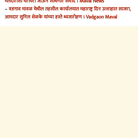
मतदारांशी घरोघरी जाऊन साधणार संवाद । Maval News
–
वडगाव मावळ येथील तहसील कार्यालयात महाराष्ट्र दिन उत्साहात साजरा,
आमदार सुनिल शेळके यांच्या हस्ते ध्वजारोहण । Vadgaon Maval