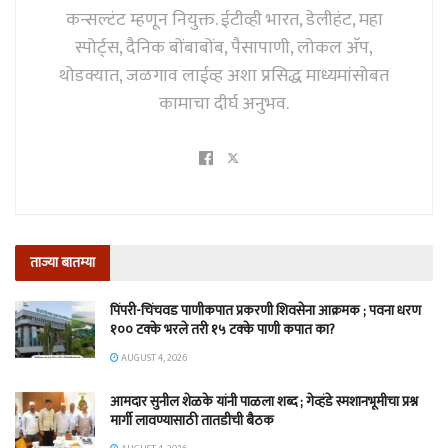
कन्सल्टंट म्हणून नियुक्त. ईटीव्ही भारत, डेलीहंट, महा
स्पोर्ट्स, दैनिक बोंबाबोंब, पैसापाणी, लोकल अ‍ॅप,
थोडक्यात, जळगाव लाईव्ह अशा प्रसिद्ध माध्यमांसोबत
कामाचा दीर्घ अनुभव.
ताज्या बातम्या
पिंपरी-चिंचवड पाणीकपात प्रकरणी शिवसेना आक्रमक ; पवना धरण
१०० टक्के भरले तरी १५ टक्के पाणी कपात का?
AUGUST 4, 2026
आमदार सुनील शेळके यांनी पाळला शब्द ; गेव्हंडे स्मशानभूमीचा प्रश्न
मार्गी लावण्यासाठी तातडीची बैठक