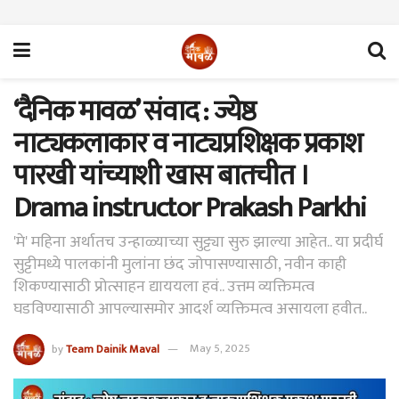
‘दैनिक मावळ’ संवाद : ज्येष्ठ
नाट्यकलाकार व नाट्यप्रशिक्षक प्रकाश
पारखी यांच्याशी खास बातचीत ।
Drama instructor Prakash Parkhi
'मे' महिना अर्थातच उन्हाळ्याच्या सुट्ट्या सुरु झाल्या आहेत.. या प्रदीर्घ
सुट्टीमध्ये पालकांनी मुलांना छंद जोपासण्यासाठी, नवीन काही
शिकण्यासाठी प्रोत्साहन द्याययला हवं.. उत्तम व्यक्तिमत्व
घडविण्यासाठी आपल्यासमोर आदर्श व्यक्तिमत्व असायला हवीत..
by
Team Dainik Maval
May 5, 2025