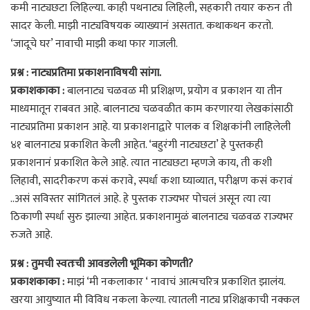
कमी नाट्यछटा लिहिल्या. काही पथनाट्य लिहिली, सहकारी तयार करुन ती
सादर केली. माझी नाट्यविषयक व्याख्यानं असतात. कथाकथन करतो.
‘जादूचे घर’ नावाची माझी कथा फार गाजली.
प्रश्न : नाट्यप्रतिमा प्रकाशनाविषयी सांगा.
प्रकाशकाका :
बालनाट्य चळवळ मी प्रशिक्षण, प्रयोग व प्रकाशन या तीन
माध्यमातून राबवत आहे. बालनाट्य चळवळीत काम करणारया लेखकांसाठी
नाट्यप्रतिमा प्रकाशन आहे. या प्रकाशनाद्वारे पालक व शिक्षकांनी लाहिलेली
४१ बालनाट्य प्रकाशित केली आहेत. ‘बहुरंगी नाट्यछटा’ हे पुस्तकही
प्रकाशनानं प्रकाशित केले आहे. त्यात नाट्यछटा म्हणजे काय, ती कशी
लिहावी, सादरीकरण कसं करावे, स्पर्धा कशा घ्याव्यात, परीक्षण कसं करावं
..असं सविस्तर सांगितलं आहे. हे पुस्तक राज्यभर पोचलं असून त्या त्या
ठिकाणी स्पर्धा सुरु झाल्या आहेत. प्रकाशनामुळं बालनाट्य चळवळ राज्यभर
रुजते आहे.
प्रश्न : तुमची स्वतःची आवडलेली भूमिका कोणती?
प्रकाशकाका :
माझं ‘मी नकलाकार ‘ नावाचं आत्मचरित्र प्रकाशित झालंय.
खरया आयुष्यात मी विविध नकला केल्या. त्यातली नाट्य प्रशिक्षकाची नक्कल