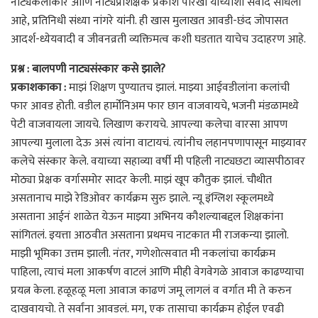
नाट्यकलाकार आणि नाट्यप्रशिक्षक प्रकाश पारखी यांच्याशी संवाद साधला
आहे, प्रतिनिधी संध्या नांगरे यांनी. ही खास मुलाखत आवडी-छंद जोपासत
आदर्श-ध्येयवादी व जीवनव्रती व्यक्तिमत्व कशी घडतात याचेच उदाहरण आहे.
प्रश्न : बालपणी नाट्यसंस्कार कसे झाले?
प्रकाशकाका :
माझं शिक्षण पुण्यातच झालं. माझ्या आईवडीलांना कलांची
फार आवड होती. वडील हार्मोनिअम फार छान वाजवायचे, भजनी मंडळामध्ये
पेटी वाजवायला जायचे. लिखाण करायचे. आपल्या कलेचा वारसा आपण
आपल्या मुलाला देऊ असं त्यांना वाटायचं. त्यांनीच लहानपणापासून माझ्यावर
कलेचे संस्कार केले. वयाच्या सहाव्या वर्षी मी पहिली नाट्यछटा व्यासपीठावर
मोठ्या प्रेक्षक वर्गासमोर सादर केली. माझं खूप कौतुक झालं. चौथीत
असतानाच माझे रेडिओवर कार्यक्रम सुरु झाले. न्यू इंग्लिश स्कूलमध्ये
असताना आईनं शाळेत येऊन माझ्या अभिनय कौशल्याबद्दल शिक्षकांना
सांगितलं. इयत्ता आठवीत असताना प्रथमच नाटकात मी राजकन्या झालो.
माझी भूमिका उत्तम झाली. नंतर, गणेशोत्सवात मी नकलांचा कार्यक्रम
पाहिला, त्याचं मला आकर्षण वाटलं आणि मीही वेगवेगळे आवाज काढण्याचा
प्रयत्न केला. हळूहळू मला आवाज काढणं जमू लागलं व वर्गात मी ते करुन
दाखवायचो. ते सर्वांना आवडलं. मग, एक तासाचा कार्यक्रम होईल एवढी