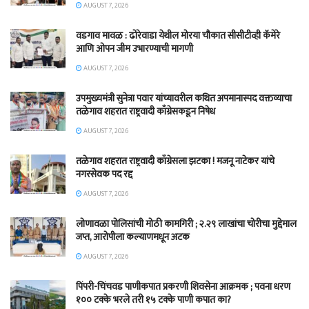
AUGUST 7, 2026
वडगाव मावळ : ढोरेवाडा येथील मोरया चौकात सीसीटीव्ही कॅमेरे
आणि ओपन जीम उभारण्याची मागणी
AUGUST 7, 2026
उपमुख्यमंत्री सुनेत्रा पवार यांच्यावरील कथित अपमानास्पद वक्तव्याचा
तळेगाव शहरात राष्ट्रवादी काँग्रेसकडून निषेध
AUGUST 7, 2026
तळेगाव शहरात राष्ट्रवादी काँग्रेसला झटका ! मजनू नाटेकर यांचे
नगरसेवक पद रद्द
AUGUST 7, 2026
लोणावळा पोलिसांची मोठी कामगिरी ; २.२९ लाखांचा चोरीचा मुद्देमाल
जप्त, आरोपीला कल्याणमधून अटक
AUGUST 7, 2026
पिंपरी-चिंचवड पाणीकपात प्रकरणी शिवसेना आक्रमक ; पवना धरण
१०० टक्के भरले तरी १५ टक्के पाणी कपात का?