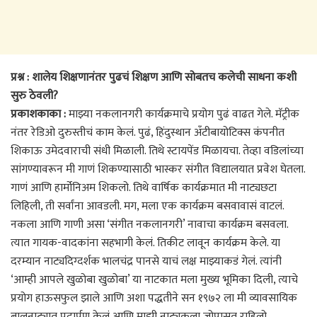
प्रश्न : शालेय शिक्षणानंतर पुढचं शिक्षण आणि सोबतच कलेची साधना कशी
सुरु ठेवली?
प्रकाशकाका :
माझ्या नकलानगरी कार्यक्रमाचे प्रयोग पुढं वाढत गेले. मॅट्रीक
नंतर रेडिओ दुरुस्तीचं काम केलं. पुढं, हिंदुस्थान अँटीबायोटिक्स कंपनीत
शिकाऊ उमेदवाराची संधी मिळाली. तिथे स्टायपेंड मिळायचा. तेव्हा वडिलांच्या
सांगण्यावरून मी गाणं शिकण्यासाठी भास्कर संगीत विद्यालयात प्रवेश घेतला.
गाणं आणि हार्मोनिअम शिकलो. तिथे वार्षिक कार्यक्रमात मी नाट्यछटा
लिहिली, ती सर्वांना आवडली. मग, मला एक कार्यक्रम बसवावासं वाटलं.
नकला आणि गाणी असा ‘संगीत नकलानगरी’ नावाचा कार्यक्रम बसवला.
त्यात गायक-वादकांना सहभागी केलं. तिकीट लावून कार्यक्रम केले. या
दरम्यान नाट्यदिग्दर्शक भालचंद्र पानसे याचं लक्ष माझ्याकडं गेलं. त्यांनी
‘आम्ही आपले खुळोबा खुळोबा’ या नाटकात मला मुख्य भूमिका दिली, त्याचे
प्रयोग हाऊसफुल झाले आणि अशा पद्धतीने सन १९७२ ला मी व्यावसायिक
बालनाट्यात पदार्पण केलं आणि माझी नाट्यकला जोपासत राहिलो.