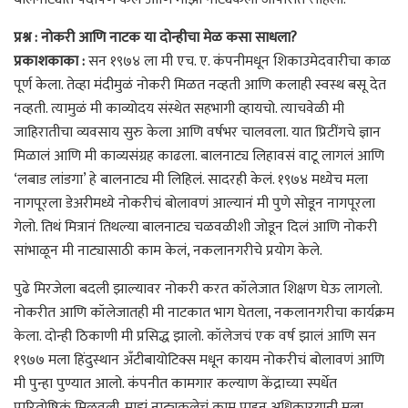
प्रश्न : नोकरी आणि नाटक या दोन्हीचा मेळ कसा साधला?
प्रकाशकाका :
सन १९७४ ला मी एच. ए. कंपनीमधून शिकाउमेदवारीचा काळ
पूर्ण केला. तेव्हा मंदीमुळं नोकरी मिळत नव्हती आणि कलाही स्वस्थ बसू देत
नव्हती. त्यामुळं मी काव्योदय संस्थेत सहभागी व्हायचो. त्याचवेळी मी
जाहिरातीचा व्यवसाय सुरु केला आणि वर्षभर चालवला. यात प्रिटींगचे ज्ञान
मिळालं आणि मी काव्यसंग्रह काढला. बालनाट्य लिहावसं वाटू लागलं आणि
‘लबाड लांडगा’ हे बालनाट्य मी लिहिलं. सादरही केलं. १९७४ मध्येच मला
नागपूरला डेअरीमध्ये नोकरीचं बोलावणं आल्यानं मी पुणे सोडून नागपूरला
गेलो. तिथं मित्रानं तिथल्या बालनाट्य चळवळीशी जोडून दिलं आणि नोकरी
सांभाळून मी नाट्यासाठी काम केलं, नकलानगरीचे प्रयोग केले.
पुढे मिरजेला बदली झाल्यावर नोकरी करत कॉलेजात शिक्षण घेऊ लागलो.
नोकरीत आणि कॉलेजातही मी नाटकात भाग घेतला, नकलानगरीचा कार्यक्रम
केला. दोन्ही ठिकाणी मी प्रसिद्ध झालो. कॉलेजचं एक वर्ष झालं आणि सन
१९७७ मला हिंदुस्थान अँटीबायोटिक्स मधून कायम नोकरीचं बोलावणं आणि
मी पुन्हा पुण्यात आलो. कंपनीत कामगार कल्याण केंद्राच्या स्पर्धेत
पारितोषिकं मिळवली. माझं नाट्यकलेचं काम पाहून अधिकारयानी मला