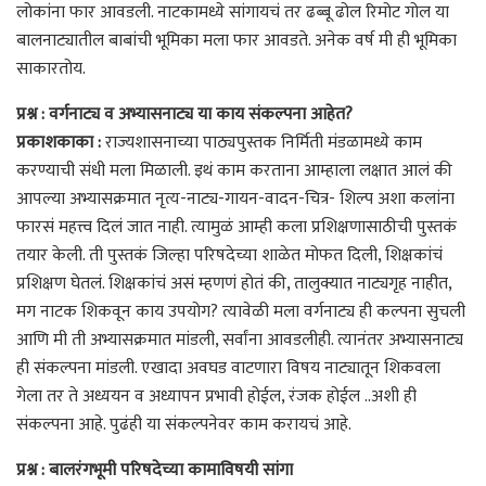
लोकांना फार आवडली. नाटकामध्ये सांगायचं तर ढब्बू ढोल रिमोट गोल या
बालनाट्यातील बाबांची भूमिका मला फार आवडते. अनेक वर्ष मी ही भूमिका
साकारतोय.
प्रश्न : वर्गनाट्य व अभ्यासनाट्य या काय संकल्पना आहेत?
प्रकाशकाका :
राज्यशासनाच्या पाठ्यपुस्तक निर्मिती मंडळामध्ये काम
करण्याची संधी मला मिळाली. इथं काम करताना आम्हाला लक्षात आलं की
आपल्या अभ्यासक्रमात नृत्य-नाट्य-गायन-वादन-चित्र- शिल्प अशा कलांना
फारसं महत्त्व दिलं जात नाही. त्यामुळं आम्ही कला प्रशिक्षणासाठीची पुस्तकं
तयार केली. ती पुस्तकं जिल्हा परिषदेच्या शाळेत मोफत दिली, शिक्षकांचं
प्रशिक्षण घेतलं. शिक्षकांचं असं म्हणणं होतं की, तालुक्यात नाट्यगृह नाहीत,
मग नाटक शिकवून काय उपयोग? त्यावेळी मला वर्गनाट्य ही कल्पना सुचली
आणि मी ती अभ्यासक्रमात मांडली, सर्वांना आवडलीही. त्यानंतर अभ्यासनाट्य
ही संकल्पना मांडली. एखादा अवघड वाटणारा विषय नाट्यातून शिकवला
गेला तर ते अध्ययन व अध्यापन प्रभावी होईल, रंजक होईल ..अशी ही
संकल्पना आहे. पुढंही या संकल्पनेवर काम करायचं आहे.
प्रश्न : बालरंगभूमी परिषदेच्या कामाविषयी सांगा