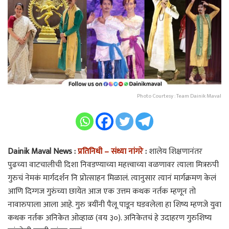
Photo Courtesy : Team Dainik Maval
Dainik Maval News :
प्रतिनिधी – संध्या नांगरे
:
शालेय शिक्षणानंतर
पुढच्या वाटचालीची दिशा निवडण्याच्या महत्त्वाच्या वळणावर त्याला मित्ररुपी
गुरुचं नेमकं मार्गदर्शन नि प्रोत्साहन मिळालं. त्यानुसार त्यानं मार्गक्रमण केलं
आणि दिग्गज गुरुंच्या छायेत आज एक उत्तम कथक नर्तक म्हणून तो
नावारुपाला आला आहे. गुरु त्रयींनी पैलू पाडून घडवलेला हा शिष्य म्हणजे युवा
कथक नर्तक अनिकेत ओव्हाळ (वय ३०). अनिकेतचं हे उदाहरण गुरुशिष्य