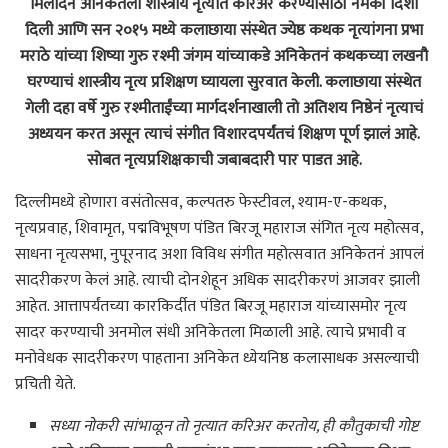
मिलींदनं अनिकेतला शास्त्रीय नृत्यात करिअर करण्यासाठी नेमकी दिशा
दिली आणि सन २०१५ मध्ये कलाछाया संस्थेत ज्येष्ठ कथक नृत्यांगना प्रभा
मराठे यांच्या शिष्या गुरु रश्मी जंगम यांच्याकडे अनिकेतनं कथकच्या लखनौ
घरण्याचं शास्त्रीय नृत्य प्रशिक्षण घ्यायला सुरवात केली. कलाछाया संस्थेत
गेली दहा वर्षे गुरु रश्मीताईंच्या मार्गदर्शनाखाली तो अतिशय निष्ठेनं नृत्याचं
अध्ययन करत असून त्याचं संगीत विशारदपर्यंतचं शिक्षण पूर्ण झालं आहे.
सोबत नृत्यप्रशिक्षकाची जबाबदारी पार पाडत आहे.
दिल्लीमध्ये होणारा वसंतोत्सव, कल्पतरु फेस्टीवल, श्याम-ए-कथक,
नृत्यप्रवाह, शिवामृत, पद्मविभूषण पंडित बिरजू महाराज संगित नृत्य महोत्सव,
साधना नृत्यसभा, नुपूरनाद अशा विविध संगीत महोत्सवात अनिकेतनं आपलं
सादरीकरण केलं आहे. त्याची दोनशेहून अधिक सादरीकरणं आजवर झाली
आहेत. आत्तापर्यंतच्या कारकिर्दीत पंडित बिरजू महाराज यांच्यासमोर नृत्य
सादर करण्याची अनमोल संधी अनिकेतला मिळाली आहे. त्याचे प्रभावी व
मनोवेधक सादरीकरण पाहताना अनिकेत ध्येयनिष्ठ कलासाधक असल्याची
प्रचिती येते.
सध्या नोकरी सांभाळून तो नृत्यात करिअर करतोय, ही कौतुकाची गोष्ट