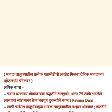
(
मावळ तालुक्यातील प्रत्येक घडामोडीची अपडेट मिळवा दैनिक मावळच्या
व्हॉट्सअ‍ॅप चॅनेलवर
)
अधिक वाचा –
–
पवना धरणावर धोकादायक पद्धतीने डागडुजी ; धरण 75 टक्के भरलेले
असताना सांडव्यावर क्रेन चढवून दुरुस्तीचे काम । Pavana Dam
–
लम्पी चर्मरोग प्रादूर्भावामुळे मावळ तालुक्यातील पशूधन धोक्यात ; तातडीने