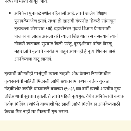
परंपरेची महती सांगून जातं.
अनिकेत पुनावळेमधील रहिवासी आहे. त्याचं शालेय शिक्षण
पुनावळेमध्येच झालं. सध्या तो खासगी कंपनीत नोकरी सांभाळून
नृत्यकला जोपासत आहे. दहावीनंतर पुढचं शिक्षण घेण्यासाठी
पालकांचा आग्रह असला तरी त्याला शिक्षणात रस नसल्यानं त्यानं
नोकरी करायला सुरवात केली. परंतु, दूरदर्शनवर पंडित बिरजू
महाराजांचे नृत्याचे कार्यक्रम पाहून आपणही हे नृत्य शिकावं असं
अनिकेतला वाटू लागलं.
नृत्याची कोणतीही पार्श्वभूमी त्याला नव्हती. शोध घेताना निगडीमधील
नृत्यसंस्थेची माहिती मिळाली आणि ख्यातनाम कथक नर्तक गुरु डॉ.
नंदकीशोर कपोते यांच्याकडे वयाच्या १५-१६ व्या वर्षी त्याची शास्त्रीय नृत्य
प्रशिक्षणाची सुरवात झाली. ते त्याचे पहिले नृत्यगुरु. येथेच अनिकेतची कथक
नर्तक मिलिंद रणपिसे याच्याशी भेट झाली आणि मिलींद हा अनिकेतसाठी
केवळ मित्र नाही तर मित्ररुपी गुरु ठरला.