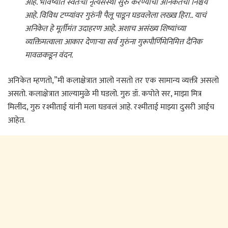
आहे. भविष्यात स्वतःची नृत्यसंस्था सुरु करण्याचा अनिकेतचा निश्चय
आहे. विविध टप्प्यांवर गुरुंनी पैलू पाडून घडवलेला लख्ख हिरा.. याचं
अनिकेत हे मूर्तीमंत उदाहरण आहे. अशाच असंख्य शिष्यांच्या
व्यक्तिमत्वाला आकार देणाऱ्या सर्व गुरुंना गुरूपौर्णिमेनिमित्त दैनिक
मावळकडून वंदन.
अनिकेत म्हणतो,”मी कलाक्षेत्रात आलो नसतो तर एक सामान्य व्यक्ती असलो
असतो. कलाक्षेत्रात आल्यामुळे मी घडलो. गुरु डॉ. कपोते सर, माझा मित्र
मिलींद, गुरु रश्मीताई यांनी मला घडवलं आहे. रश्मीताई माझ्या दुसरी आईच
आहेत.