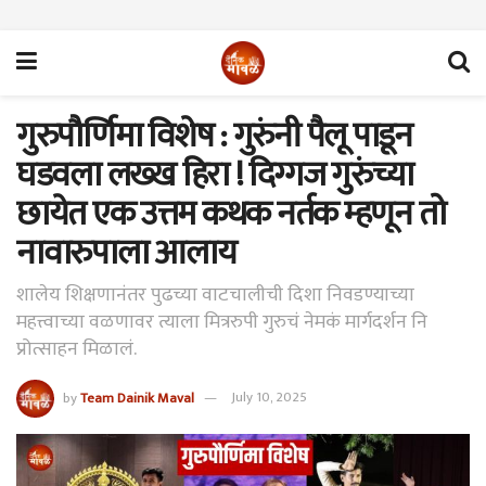
गुरुपौर्णिमा विशेष : गुरुंनी पैलू पाडून
घडवला लख्ख हिरा ! दिग्गज गुरुंच्या
छायेत एक उत्तम कथक नर्तक म्हणून तो
नावारुपाला आलाय
शालेय शिक्षणानंतर पुढच्या वाटचालीची दिशा निवडण्याच्या
महत्त्वाच्या वळणावर त्याला मित्ररुपी गुरुचं नेमकं मार्गदर्शन नि
प्रोत्साहन मिळालं.
by
Team Dainik Maval
July 10, 2025