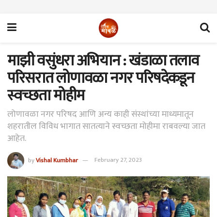
माझी वसुंधरा अभियान : खंडाळा तलाव
परिसरात लोणावळा नगर परिषदेकडून
स्वच्छता मोहीम
लोणावळा नगर परिषद आणि अन्य काही संस्थांच्या माध्यमातून
शहरातील विविध भागात सातत्याने स्वच्छता मोहीमा राबवल्या जात
आहेत.
by
Vishal Kumbhar
February 27, 2023