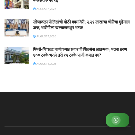
नगरसेवक पद रद्द
AUGUST 7, 2026
लोणावळा पोलिसांची मोठी कामगिरी ; २.२९ लाखांचा चोरीचा मुद्देमाल
जप्त, आरोपीला कल्याणमधून अटक
AUGUST 7, 2026
पिंपरी-चिंचवड पाणीकपात प्रकरणी शिवसेना आक्रमक ; पवना धरण
१०० टक्के भरले तरी १५ टक्के पाणी कपात का?
AUGUST 4, 2026
व्हाट्सअप ग्रुप जॉईन करा