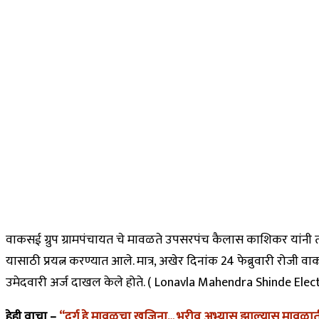
वाकसई ग्रुप ग्रामपंचायत चे मावळते उपसरपंच कैलास काशिकर यांनी त्यां
यासाठी प्रयत्न करण्यात आले. मात्र, अखेर दिनांक 24 फेब्रुवारी रोजी 
उमेदवारी अर्ज दाखल केले होते. ( Lonavla Mahendra Shinde E
हेही वाचा –
“दुर्ग हे मावळचा खजिना… भरीव अभ्यास झाल्यास मावळात