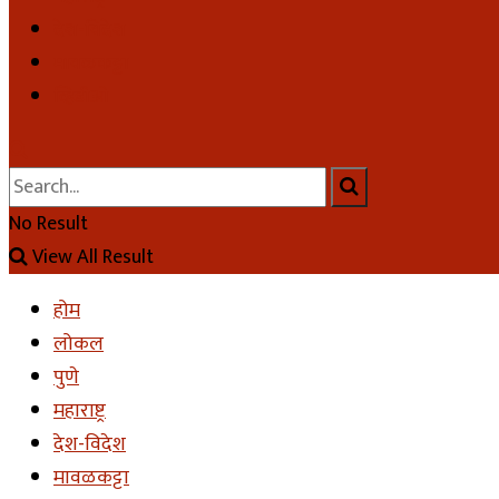
देश-विदेश
मावळकट्टा
व्हिडीओ
No Result
View All Result
होम
लोकल
पुणे
महाराष्ट्र
देश-विदेश
मावळकट्टा