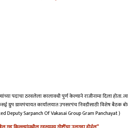
च्या पदाचा ठरवलेला कालावधी पुर्ण केल्याने राजीनामा दिला होता. त्यां
वाकसई ग्रुप ग्रामपंचायत कार्यालयात उपसरपंच निवडीसाठी विशेष बैठक बोला
lected Deputy Sarpanch Of Vakasai Group Gram Panchayat )
ील गड किल्ल्यांमधील रहस्यमय गोष्टींचा उलगडा होईल”