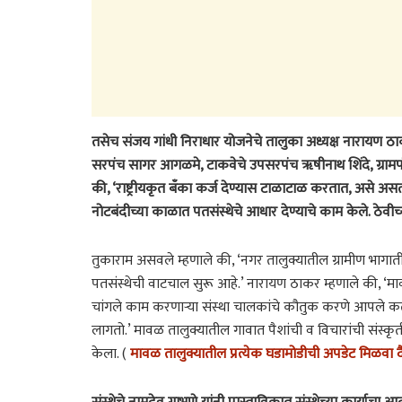
तसेच संजय गांधी निराधार योजनेचे तालुका अध्यक्ष नारायण ठाकर
सरपंच सागर आगळमे, टाकवेचे उपसरपंच ॠषीनाथ शिंदे, ग्रामपं
की, ‘राष्ट्रीयकृत बँका कर्ज देण्यास टाळाटाळ करतात, असे असतान
नोटबंदीच्या काळात पतसंस्थेचे आधार देण्याचे काम केले. ठेवीच्य
तुकाराम असवले म्हणाले की, ‘नगर तालुक्यातील ग्रामीण भागात
पतसंस्थेची वाटचाल सुरू आहे.’ नारायण ठाकर म्हणाले की, 
चांगले काम करणाऱ्या संस्था चालकांचे कौतुक करणे आपले कर्त
लागतो.’ मावळ तालुक्यातील गावात पैशांची व विचारांची संस्कृती
केला. (
मावळ तालुक्यातील प्रत्येक घडामोडीची अपडेट मिळवा द