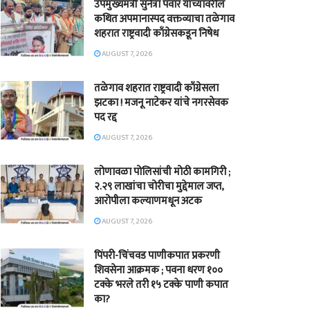
उपमुख्यमंत्री सुनेत्रा पवार यांच्यावरील
कथित अपमानास्पद वक्तव्याचा तळेगाव
शहरात राष्ट्रवादी काँग्रेसकडून निषेध
AUGUST 7, 2026
तळेगाव शहरात राष्ट्रवादी काँग्रेसला
झटका ! मजनू नाटेकर यांचे नगरसेवक
पद रद्द
AUGUST 7, 2026
लोणावळा पोलिसांची मोठी कामगिरी ;
२.२९ लाखांचा चोरीचा मुद्देमाल जप्त,
आरोपीला कल्याणमधून अटक
AUGUST 7, 2026
पिंपरी-चिंचवड पाणीकपात प्रकरणी
शिवसेना आक्रमक ; पवना धरण १००
टक्के भरले तरी १५ टक्के पाणी कपात
का?