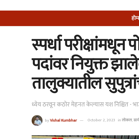
होम
स्पर्धा परीक्षांमधू
पदांवर नियुक्त झाल
तालुक्यातील सुपुत्रा
ध्येय ठरवून कठोर मेहनत केल्यास यश निश्चित -
by
Vishal Kumbhar
October 2, 2023
in
लोकल
,
ग्रा