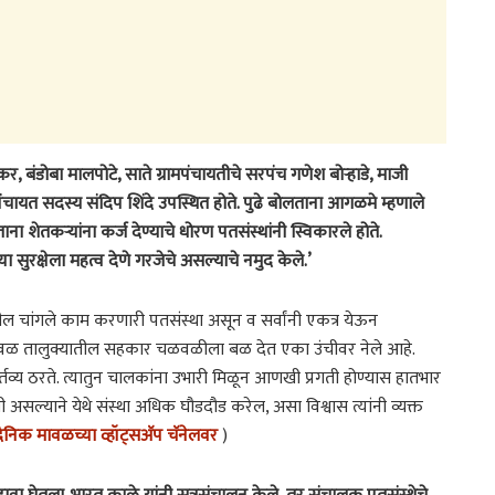
, बंडोबा मालपोटे, साते ग्रामपंचायतीचे सरपंच गणेश बोऱ्हाडे, माजी
चायत सदस्य संदिप शिंदे उपस्थित होते. पुढे बोलताना आगळमे म्हणाले
ा शेतकऱ्यांना कर्ज देण्याचे धोरण पतसंस्थांनी स्विकारले होते.
ा सुरक्षेला महत्व देणे गरजेचे असल्याचे नमुद केले.’
ील चांगले काम करणारी पतसंस्था असून व सर्वांनी एकत्र येऊन
‘मावळ तालुक्यातील सहकार चळवळीला बळ देत एका उंचीवर नेले आहे.
व्य ठरते. त्यातुन चालकांना उभारी मिळून आणखी प्रगती होण्यास हातभार
 असल्याने येथे संस्था अधिक घौडदौड करेल, असा विश्वास त्यांनी व्यक्त
ैनिक मावळच्या व्हॉट्सअ‍ॅप चॅनेलवर
)