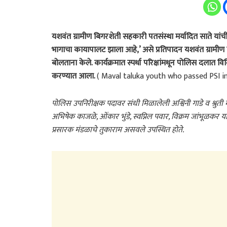
यशवंत ग्रामीण बिगरशेती सहकारी पतसंस्था मर्यादित साते यांची 2
भागाचा कायापालट झाला आहे,’ असे प्रतिपादन यशवंत ग्रामीण
बोलताना केले. कार्यक्रमात स्पर्धा परिक्षांमधून पोलिस दलात व
करण्यात आला.
( Maval taluka youth who passed PSI i
पोलिस उपनिरीक्षक पदावर संधी मिळालेली अश्विनी गाडे व श्रुती
अभिषेक काजळे, ओंकार भुंडे, स्वप्निल पवार, विक्रम जांभूळकर या
प्रसारक मंडळाचे तुकाराम असवले उपस्थित होते.