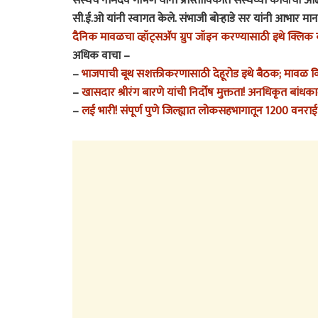
संस्थेचे नामदेव गाभणे यांनी प्रास्ताविकात संस्थेच्या कार्याच
सी.ई.ओ यांनी स्वागत केले. संभाजी बोऱ्हाडे सर यांनी आभार मान
दैनिक मावळचा व्हॉट्सअ‍ॅप ग्रुप जॉइन करण्यासाठी इथे क्लिक
अधिक वाचा –
–
भाजपाची बूथ सशक्तीकरणासाठी देहूरोड इथे बैठक; मावळ विधान
–
खासदार श्रीरंग बारणे यांची निर्दोष मुक्तता! अनधिकृत बांधक
–
लई भारी! संपूर्ण पुणे जिल्ह्यात लोकसहभागातून 1200 वनराई बं