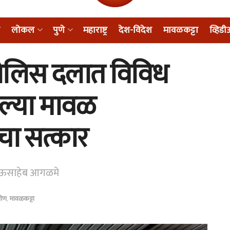
लोकल
पुणे
महाराष्ट्र
देश-विदेश
मावळकट्टा
व्हिड
न पोलिस दलात विविध
ेल्या मावळ
ंचा सत्कार
 भाऊसाहेब आगळमे
मीण
,
मावळकट्टा