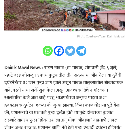
Photo Courtesy : Team Dainik Maval
Dainik Maval News :
पाटण गावात (ता. मावळ) सोमवारी (दि. ६ जुलै)
पहाटे दरड कोसळून एकाच कुटुंबातील तीन सदस्यांचा जीव गेला. या दुर्दैवी
दुर्घटनेनंतर प्रशासन पुन्हा जागे झाले असून मावळ तालुक्यातील धोकादायक
गावे, वस्ती यांचा सर्व्हे सुरू केला असून आवश्यक तिथे नागरिकांना
स्थलांतरित केले जात आहे. परंतु आजपर्यंतचा अनुभव पाहता अशा
हृदयद्रावक दुर्घटना एकदा की जुन्या झाल्या, किंवा काळ थोडासा पुढे गेला
की, प्रशासनाचे या प्रश्नांकडे पुन्हा दुर्लक्ष होते. त्यामुळे डोंगराच्या कुशीत
राहणारे ग्रामस्थ पुन्हा “डोंगर उशाला अन् धोका जीवाला” याप्रमाणे आपलं
जीवन जगत राहतात. प्रशासन आणि नेते हेही पुन्हा एखादी दुर्घटना होईपर्यंत