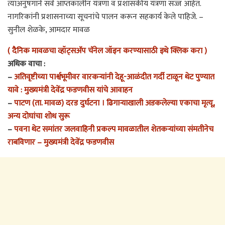
त्याअनुंषगाने सर्व आप्तकालीन यंत्रणा व प्रशासकीय यंत्रणा सज्ज आहेत.
नागरिकांनी प्रशासनाच्या सूचनांचे पालन करून सहकार्य केले पाहिजे. –
सुनील शेळके, आमदार मावळ
( दैनिक मावळचा व्हॉट्सअ‍ॅप चॅनेल जॉइन करण्यासाठी इथे क्लिक करा )
अधिक वाचा :
–
अतिवृष्टीच्या पार्श्वभूमीवर वारकऱ्यांनी देहू-आळंदीत गर्दी टाळून थेट पुण्यात
यावे : मुख्यमंत्री देवेंद्र फडणवीस यांचे आवाहन
–
पाटण (ता. मावळ) दरड दुर्घटना । ढिगाऱ्याखाली अडकलेल्या एकाचा मृत्यू,
अन्य दोघांचा शोध सुरू
–
पवना थेट समांतर जलवाहिनी प्रकल्प मावळातील शेतकऱ्यांच्या संमतीनेच
राबविणार – मुख्यमंत्री देवेंद्र फडणवीस