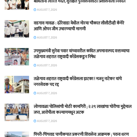
बाधितांना त्वरित मदत, सुरक्षित पुनर्वसनासाठी प्रशासनाला निवेदन
AUGUST 7, 2026
वडगाव मावळ : ढोरेवाडा येथील मोरया चौकात सीसीटीव्ही कॅमेरे
आणि ओपन जीम उभारण्याची मागणी
AUGUST 7, 2026
उपमुख्यमंत्री सुनेत्रा पवार यांच्यावरील कथित अपमानास्पद वक्तव्याचा
तळेगाव शहरात राष्ट्रवादी काँग्रेसकडून निषेध
AUGUST 7, 2026
तळेगाव शहरात राष्ट्रवादी काँग्रेसला झटका ! मजनू नाटेकर यांचे
नगरसेवक पद रद्द
AUGUST 7, 2026
लोणावळा पोलिसांची मोठी कामगिरी ; २.२९ लाखांचा चोरीचा मुद्देमाल
जप्त, आरोपीला कल्याणमधून अटक
AUGUST 7, 2026
पिंपरी-चिंचवड पाणीकपात प्रकरणी शिवसेना आक्रमक ; पवना धरण