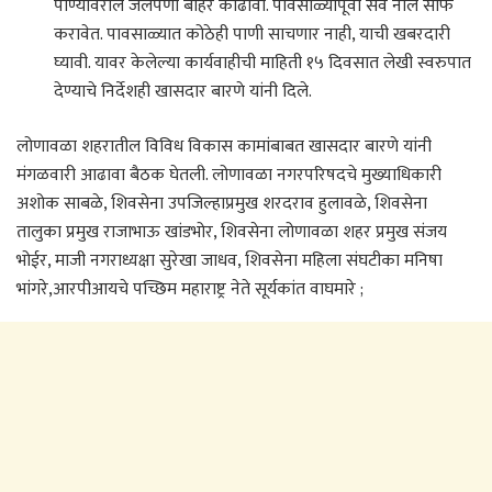
पाण्यावरील जलपर्णी बाहेर काढावी. पावसाळ्यापूर्वी सर्व नाले साफ
करावेत. पावसाळ्यात कोठेही पाणी साचणार नाही, याची खबरदारी
घ्यावी. यावर केलेल्या कार्यवाहीची माहिती १५ दिवसात लेखी स्वरुपात
देण्याचे निर्देशही खासदार बारणे यांनी दिले.
लोणावळा शहरातील विविध विकास कामांबाबत खासदार बारणे यांनी
मंगळवारी आढावा बैठक घेतली. लोणावळा नगरपरिषदचे मुख्याधिकारी
अशोक साबळे, शिवसेना उपजिल्हाप्रमुख शरदराव हुलावळे, शिवसेना
तालुका प्रमुख राजाभाऊ खांडभोर, शिवसेना लोणावळा शहर प्रमुख संजय
भोईर, माजी नगराध्यक्षा सुरेखा जाधव, शिवसेना महिला संघटीका मनिषा
भांगरे,आरपीआयचे पच्छिम महाराष्ट्र नेते सूर्यकांत वाघमारे ;