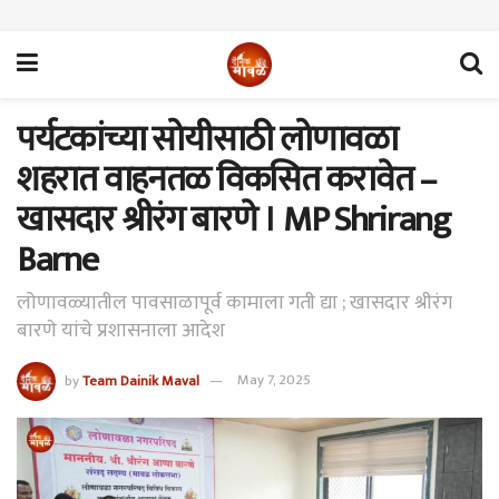
पर्यटकांच्या सोयीसाठी लोणावळा
शहरात वाहनतळ विकसित करावेत –
खासदार श्रीरंग बारणे । MP Shrirang
Barne
लोणावळ्यातील पावसाळापूर्व कामाला गती द्या ; खासदार श्रीरंग
बारणे यांचे प्रशासनाला आदेश
by
Team Dainik Maval
May 7, 2025