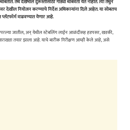
बतात. तेथे देखभाल दुरूस्तीसाठी गाड्या थांबवता येत नाहीत. त्या तेथुन
वर देखील नियोजन करण्याचे निर्देश अधिकार्‍यांना दिले आहेत. या सोबतच
ल प्लॅटफॉर्म वाढवण्यात येणार आहे.
ठी वापरल्या जातील, अन् येथील स्टेबलिंग लाईन आळंदीसह हडपसर, खडकी,
 आराखडा तयार झाला आहे. याचे बारीक निरीक्षण आम्ही केले आहे, असे