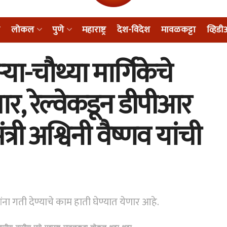
लोकल
पुणे
महाराष्ट्र
देश-विदेश
मावळकट्टा
व्हिड
या-चौथ्या मार्गिकेचे
ार, रेल्वेकडून डीपीआर
मंत्री अश्विनी वैष्णव यांची
्पांना गती देण्याचे काम हाती घेण्यात येणार आहे.