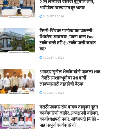
२.२९ लाखांचा चोरीचा मुद्देमाल जप्त,
आरोपीला कल्याणमधून अटक
AUGUST 7, 2026
पिंपरी-चिंचवड पाणीकपात प्रकरणी
शिवसेना आक्रमक ; पवना धरण १००
टक्के भरले तरी १५ टक्के पाणी कपात
का?
AUGUST 4, 2026
आमदार सुनील शेळके यांनी पाळला शब्द
; गेव्हंडे स्मशानभूमीचा प्रश्न मार्गी
लावण्यासाठी तातडीची बैठक
AUGUST 4, 2026
मराठी पत्रकार संघ मावळ तालुका नूतन
कार्यकारिणी जाहीर; अध्यक्षपदी वाडेकर,
कार्याध्यक्षपदी पवार, सचिवपदी विनोदे –
पाहा संपूर्ण कार्यकारिणी