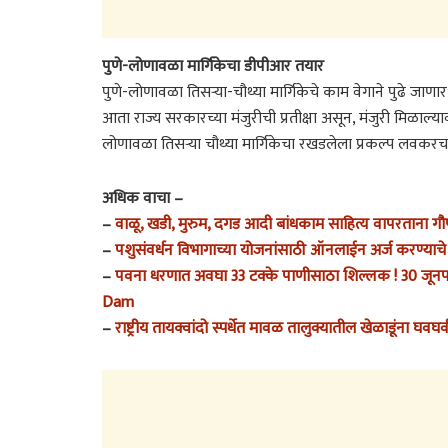
पुणे-लोणावळा मार्गिकेचा डीपीआर तयार
पुणे-लोणावळा तिसर्‍या-चौथ्या मार्गिकेचे काम वेगाने पुढे जाणा
आता राज्य सरकारच्या मंजुरीची प्रतीक्षा असून, मंजुरी मिळाल्याव
लोणावळा तिसर्‍या चौथ्या मार्गिकेचा रखडलेला प्रकल्प लवकरच मार्ग
अधिक वाचा –
–
वाळू, खडी, मुरुम, दगड आदी बांधकाम साहित्य वापरताना
–
पशुसंवर्धन विभागाच्या योजनांसाठी ऑनलाईन अर्ज करण्या
–
पवना धरणात अवघा 33 टक्के पाणीसाठा शिल्लक ! 30 जूनपर्
Dam
–
राष्ट्रीय तायक्वांदो स्पर्धेत मावळ तालुक्यातील खेळाडूंना