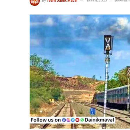
by
Team Dainik Maval
May 4, 2025
in
देश-विदेश
,
ग