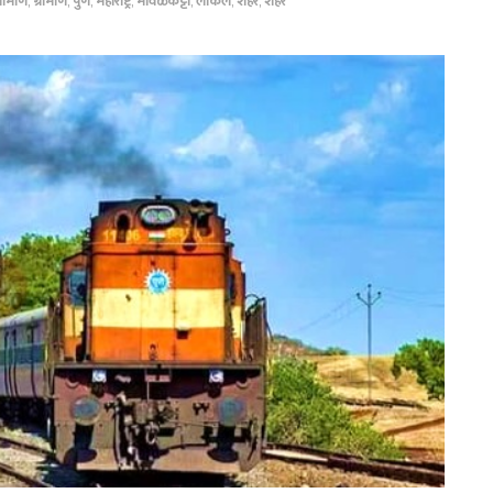
्रामीण
,
ग्रामीण
,
पुणे
,
महाराष्ट्र
,
मावळकट्टा
,
लोकल
,
शहर
,
शहर