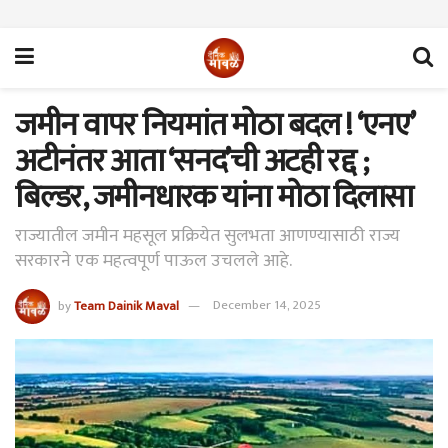
जमीन वापर नियमांत मोठा बदल ! ‘एनए’
अटीनंतर आता ‘सनद’ची अटही रद्द ;
बिल्डर, जमीनधारक यांना मोठा दिलासा
राज्यातील जमीन महसूल प्रक्रियेत सुलभता आणण्यासाठी राज्य
सरकारने एक महत्वपूर्ण पाऊल उचलले आहे.
by
Team Dainik Maval
December 14, 2025