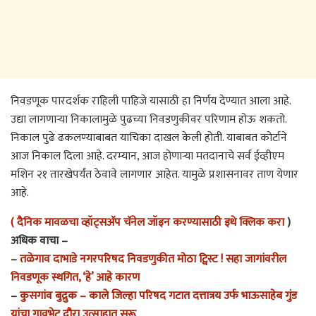
निवडणूक पारदर्शक राहिली पाहिजे यासाठी हा निर्णय देण्यात आला आहे.
उद्या लागणाऱ्या निकालामुळे पुढच्या निवडणुकीवर परिणाम होऊ शकतो.
निकाल पुढे ढकलण्याबाबत याचिका दाखल केली होती. याबाबत कोर्टाने
आज निकाल दिला आहे. दरम्यान, आज होणाऱ्या मतदानाचे सर्व ईव्हीएम
मशिन २१ तारखेपर्यंत ठेवावे लागणार आहेत. यामुळे प्रशासनावर ताण येणार
आहे.
( दैनिक मावळचा व्हॉट्सअ‍ॅप चॅनेल जॉइन करण्यासाठी इथे क्लिक करा
)
अधिक वाचा –
–
तळेगाव दाभाडे नगरपरिषद निवडणुकीत मोठा ट्विस्ट ! सहा जागांवरील
निवडणूक स्थगित, ‘हे’ आहे कारण
–
कुसगांव बुद्रुक – काले जिल्हा परिषद गटात दत्तात्रय उर्फ भाऊसाहेब गुंड
यांचा गावभेट दौरा उत्साहात सुरू