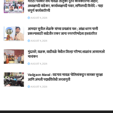
मराठी पत्रकार संघ मावळ तालुका नूतन कार्यकारिणी जाहीर;
अध्यक्षपदी वाडेकर, कार्याध्यक्षपदी पवार, सचिवपदी विनोदे – पाहा
संपूर्ण कार्यकारिणी
AUGUST 4, 2026
आमदार सुनील शेळके यांच्या प्रयत्नांना यश ; आंध्रा धरण पाणी
प्रकल्पासाठी साडेतीन एकर जागा नगरपरिषदेला हस्तांतरित
AUGUST 4, 2026
मुंढावरे, वळक, वाडीवळे येथील जिल्हा परिषद शाळांना आयएसओ
मानांकन
AUGUST 4, 2026
Vadgaon Maval : वडगाव मावळ पोलिसांकडून सायबर सुरक्षा
आणि अंमली पदार्थविरोधी जनजागृती
AUGUST 4, 2026