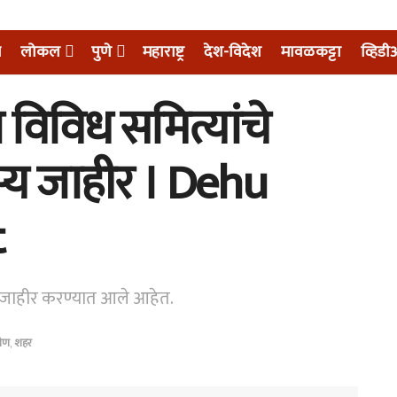
म
लोकल
पुणे
महाराष्ट्र
देश-विदेश
मावळकट्टा
व्हिड
 विविध समित्यांचे
य जाहीर । Dehu
t
री जाहीर करण्यात आले आहेत.
मीण
,
शहर