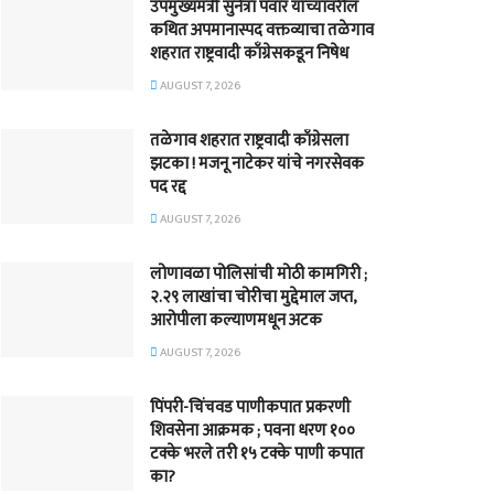
उपमुख्यमंत्री सुनेत्रा पवार यांच्यावरील
कथित अपमानास्पद वक्तव्याचा तळेगाव
शहरात राष्ट्रवादी काँग्रेसकडून निषेध
AUGUST 7, 2026
तळेगाव शहरात राष्ट्रवादी काँग्रेसला
झटका ! मजनू नाटेकर यांचे नगरसेवक
पद रद्द
AUGUST 7, 2026
लोणावळा पोलिसांची मोठी कामगिरी ;
२.२९ लाखांचा चोरीचा मुद्देमाल जप्त,
आरोपीला कल्याणमधून अटक
AUGUST 7, 2026
पिंपरी-चिंचवड पाणीकपात प्रकरणी
शिवसेना आक्रमक ; पवना धरण १००
टक्के भरले तरी १५ टक्के पाणी कपात
का?