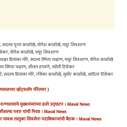
, सदस्य पूनम काळोखे, योगेश काळोखे, मयूर शिवशरण
िळेकर, योगेश काळोखे, मयूर शिवशरण
क्षा प्रियांका मोरे, सदस्य स्मिता चव्हाण, मयूर शिवशरण, योगेश काळोखे
 स्मिता चव्हाण, शीतल हगवणे, ज्योती टिळेकर
टे, सदस्य प्रियांका मोरे, रसिका काळोखे, सुधीर काळोखे, आदित्य टिळेकर
ावळच्या व्हॉट्सअ‍ॅप चॅनेलवर
)
रुग्णालयाचे मुख्यमंत्र्यांच्या हस्ते उद्घाटन । Maval News
ी कौशल्या पवार यांची निवड । Maval News
वभूमीवर मावळ तालुका शिवसेना पदाधिकाऱ्यांची बैठक । Maval News