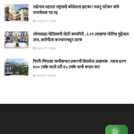
तळेगाव शहरात राष्ट्रवादी काँग्रेसला झटका ! मजनू नाटेकर यांचे
नगरसेवक पद रद्द
AUGUST 7, 2026
लोणावळा पोलिसांची मोठी कामगिरी ; २.२९ लाखांचा चोरीचा मुद्देमाल
जप्त, आरोपीला कल्याणमधून अटक
AUGUST 7, 2026
पिंपरी-चिंचवड पाणीकपात प्रकरणी शिवसेना आक्रमक ; पवना धरण
१०० टक्के भरले तरी १५ टक्के पाणी कपात का?
AUGUST 4, 2026
व्हाट्सअप ग्रुप जॉईन करा