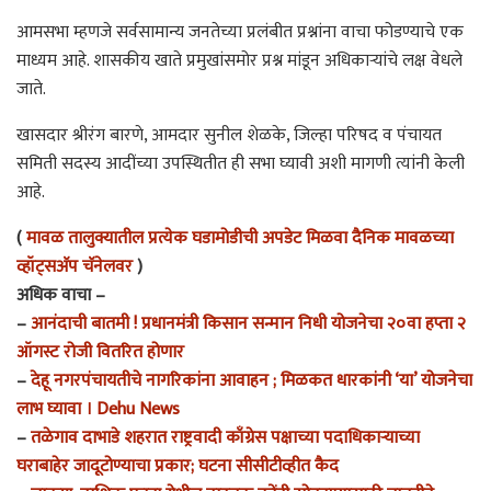
आमसभा म्हणजे सर्वसामान्य जनतेच्या प्रलंबीत प्रश्नांना वाचा फोडण्याचे एक
माध्यम आहे. शासकीय खाते प्रमुखांसमोर प्रश्न मांडून अधिकाऱ्यांचे लक्ष वेधले
जाते.
खासदार श्रीरंग बारणे, आमदार सुनील शेळके, जिल्हा परिषद व पंचायत
समिती सदस्य आदींच्या उपस्थितीत ही सभा घ्यावी अशी मागणी त्यांनी केली
आहे.
(
मावळ तालुक्यातील प्रत्येक घडामोडीची अपडेट मिळवा दैनिक मावळच्या
व्हॉट्सअ‍ॅप चॅनेलवर
)
अधिक वाचा –
–
आनंदाची बातमी ! प्रधानमंत्री किसान सन्मान निधी योजनेचा २०वा हप्ता २
ऑगस्ट रोजी वितरित होणार
–
देहू नगरपंचायतीचे नागरिकांना आवाहन ; मिळकत धारकांनी ‘या’ योजनेचा
लाभ घ्यावा । Dehu News
–
तळेगाव दाभाडे शहरात राष्ट्रवादी काँग्रेस पक्षाच्या पदाधिकाऱ्याच्या
घराबाहेर जादूटोण्याचा प्रकार; घटना सीसीटीव्हीत कैद