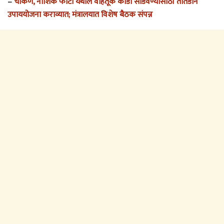
–
चाकण, नाशिक फाटा येथील वाहतूक कोंडी सोडवण्यासाठी तातडीने
उपाययोजना कराव्यात; मंत्रालयात विशेष बैठक संपन्न