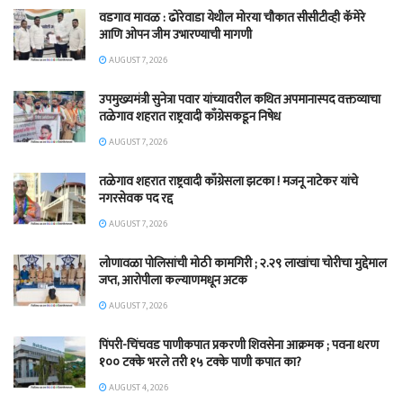
वडगाव मावळ : ढोरेवाडा येथील मोरया चौकात सीसीटीव्ही कॅमेरे
आणि ओपन जीम उभारण्याची मागणी
AUGUST 7, 2026
उपमुख्यमंत्री सुनेत्रा पवार यांच्यावरील कथित अपमानास्पद वक्तव्याचा
तळेगाव शहरात राष्ट्रवादी काँग्रेसकडून निषेध
AUGUST 7, 2026
तळेगाव शहरात राष्ट्रवादी काँग्रेसला झटका ! मजनू नाटेकर यांचे
नगरसेवक पद रद्द
AUGUST 7, 2026
लोणावळा पोलिसांची मोठी कामगिरी ; २.२९ लाखांचा चोरीचा मुद्देमाल
जप्त, आरोपीला कल्याणमधून अटक
AUGUST 7, 2026
पिंपरी-चिंचवड पाणीकपात प्रकरणी शिवसेना आक्रमक ; पवना धरण
१०० टक्के भरले तरी १५ टक्के पाणी कपात का?
AUGUST 4, 2026