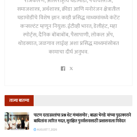
राजकारण, आंतरराष्ट्रीय घडामोडी, पंचायतराज,
समाजशास्त्र, अर्थशास्त्र, क्रीडा आणि मनोरंजन क्षेत्रातील
घडामोडींचे विशेष ज्ञान. काही प्रसिद्ध माध्यमांमध्ये कंटेंट
कन्सल्टंट म्हणून नियुक्त. ईटीव्ही भारत, डेलीहंट, महा
स्पोर्ट्स, दैनिक बोंबाबोंब, पैसापाणी, लोकल अ‍ॅप,
थोडक्यात, जळगाव लाईव्ह अशा प्रसिद्ध माध्यमांसोबत
कामाचा दीर्घ अनुभव.
ताज्या बातम्या
पाटण दरडग्रस्तांचा प्रश्न थेट मंत्र्यांसमोर ; बाळा भेगडे यांच्या पुढाकाराने
बाधितांना त्वरित मदत, सुरक्षित पुनर्वसनासाठी प्रशासनाला निवेदन
AUGUST 7, 2026