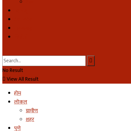
शहर
महाराष्ट्र
देश-विदेश
मावळकट्टा
व्हिडीओ
No Result
View All Result
होम
लोकल
ग्रामीण
शहर
पुणे