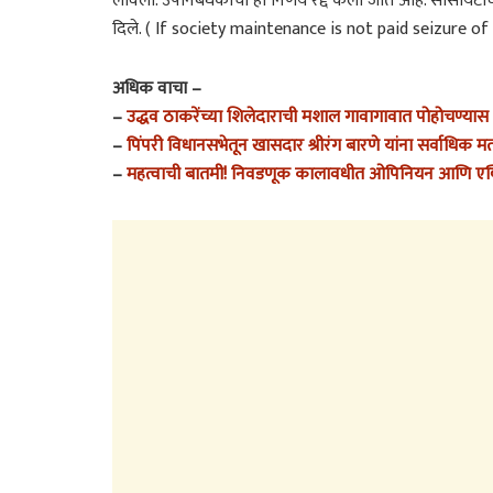
लावला. उपनिबंधकांचा हा निर्णय रद्द केला जात आहे. सोसायटीच्
दिले. ( If society maintenance is not paid seizure of 
अधिक वाचा –
–
उद्धव ठाकरेंच्या शिलेदाराची मशाल गावागावात पोहोचण्यास सु
–
पिंपरी विधानसभेतून खासदार श्रीरंग बारणे यांना सर्वाधिक
–
महत्वाची बातमी! निवडणूक कालावधीत ओपिनियन आणि एक्