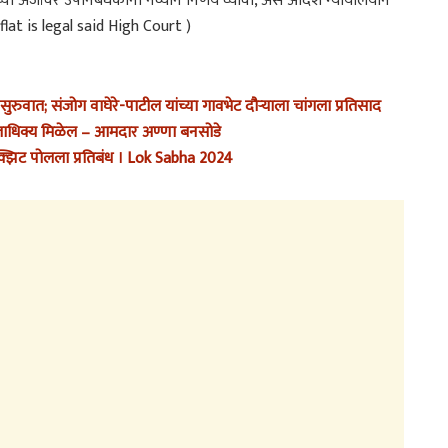
या अर्जावर उपनिबंधकांनी नव्याने निर्णय घ्यावा, असे आदेश न्यायालयाने
flat is legal said High Court )
रुवात; संजोग वाघेरे-पाटील यांच्या गावभेट दौऱ्याला चांगला प्रतिसाद
 मताधिक्य मिळेल – आमदार अण्णा बनसोडे
झिट पोलला प्रतिबंध । Lok Sabha 2024