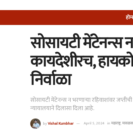
होम
सोसायटी मेंटेनन्स 
कायदेशीरच, हायकोर्
निर्वाळा
सोसायटी मेंटेनन्स न भरणाऱ्या रहिवाशांवर जप्तीच
न्यायालयाने दिलासा दिला आहे.
by
Vishal Kumbhar
April 5, 2024
in
महाराष्ट्र
,
मावळकट