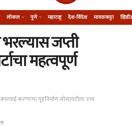
लोकल
पुणे
महाराष्ट्र
देश-विदेश
मावळकट्टा
व्हिड
न भरल्यास जप्ती
टाचा महत्वपूर्ण
ी कारवाई करणाऱ्या गृहनिर्माण सोसायटीला उच्च
्टा