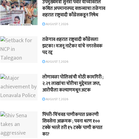
उपमुख्यमंत्री सुनेत्रा पवार यांच्यावरील
कथित अपमानास्पद वक्तव्याचा तळेगाव
शहरात राष्ट्रवादी काँग्रेसकडून निषेध
AUGUST 7, 2026
तळेगाव शहरात राष्ट्रवादी काँग्रेसला
झटका ! मजनू नाटेकर यांचे नगरसेवक
पद रद्द
AUGUST 7, 2026
लोणावळा पोलिसांची मोठी कामगिरी ;
२.२९ लाखांचा चोरीचा मुद्देमाल जप्त,
आरोपीला कल्याणमधून अटक
AUGUST 7, 2026
पिंपरी-चिंचवड पाणीकपात प्रकरणी
शिवसेना आक्रमक ; पवना धरण १००
टक्के भरले तरी १५ टक्के पाणी कपात
का?