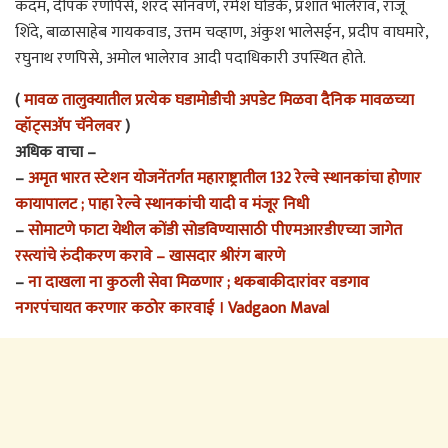
कदम, दीपक रणपिसे, शरद सोनवणे, रमेश घोडके, प्रशांत भालेराव, राजू
शिंदे, बाळासाहेब गायकवाड, उत्तम चव्हाण, अंकुश भालेसईन, प्रदीप वाघमारे,
रघुनाथ रणपिसे, अमोल भालेराव आदी पदाधिकारी उपस्थित होते.
(
मावळ तालुक्यातील प्रत्येक घडामोडीची अपडेट मिळवा दैनिक मावळच्या
व्हॉट्सअ‍ॅप चॅनेलवर
)
अधिक वाचा –
–
अमृत भारत स्टेशन योजनेंतर्गत महाराष्ट्रातील 132 रेल्वे स्थानकांचा होणार
कायापालट ; पाहा रेल्वे स्थानकांची यादी व मंजूर निधी
–
सोमाटणे फाटा येथील कोंडी सोडविण्यासाठी पीएमआरडीएच्या जागेत
रस्त्यांचे रुंदीकरण करावे – खासदार श्रीरंग बारणे
–
ना दाखला ना कुठली सेवा मिळणार ; थकबाकीदारांवर वडगाव
नगरपंचायत करणार कठोर कारवाई । Vadgaon Maval