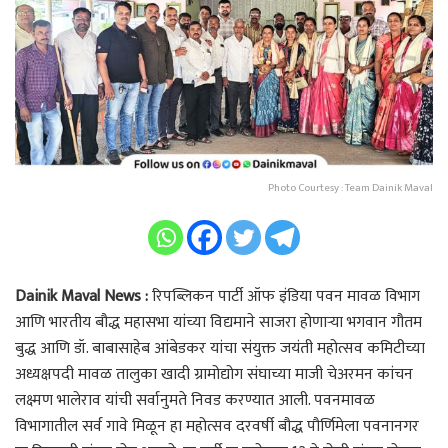
Photo Courtesy : Team Dainik Maval
Dainik Maval News :
रिपब्लिकन पार्टी ऑफ इंडिया पवन मावळ विभाग
आणि भारतीय बौद्ध महासभा यांच्या विद्यमाने साजरा होणार्‍या भगवान गौतम
बुद्ध आणि डॉ. बाबासाहेब आंबेडकर यांचा संयुक्त जयंती महोत्सव कमिटीच्या
अध्यक्षपदी मावळ तालुका खादी ग्रामोद्योग संघाच्या माजी चेअरमन कांचन
लक्ष्मण भालेराव यांची सर्वानुमते निवड करण्यात आली. पवनमावळ
विभागातील सर्व गावे मिळून हा महोत्सव दरवर्षी बौद्ध पौर्णिमेला पवनानगर