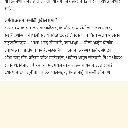
या ठिकाणी संपन्न होत असतो, या वर्षी हा महोत्सव 12 मे रोजी संपन्न होणार
आहे.
जयंती उत्सव कमीटी पुढील प्रमाणे ;
अध्यक्षा – कांचन लक्ष्मण भालेराव, कार्याध्यक्ष – संगीता अरुण यादव,
सरचिटणीस – वैशाली संजय ओव्हाळ, खजिनदार – कविता संजय भालेराव,
सहखजिनदार – आशा शरद सोनवणे, उपाध्यक्षा – शीला अर्जुन घोडके,
उपाध्यक्षा – प्रदीप वाघमारे, सहसचिव – अर्चना अरुण घोडके, संघटक –
शोभा दादू मोरे, वनिता उमेश भालेसईन, अबोली अतुल सोनवणे, निशा अंकुश
सोनवणे, दिपाली दीपक यादव, मंगल बाळासाहेब गायकवाड, ताराबाई
दशरथ कदम, सुनीता प्रफुल्ल भालेसइन, शेवंताबाई माऊली सोनवणे