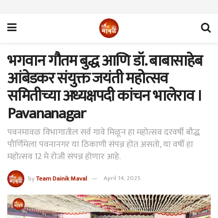
भगवान गौतम बुद्ध आणि डॉ. बाबासाहेब
आंबेडकर संयुक्त जयंती महोत्सव
समितीच्या अध्यक्षपदी कांचन भालेराव ।
Pavananagar
पवनमावळ विभागातील सर्व गावे मिळून हा महोत्सव दरवर्षी बौद्ध
पौर्णिमेला पवनानगर या ठिकाणी संपन्न होत असतो, या वर्षी हा
महोत्सव 12 मे रोजी संपन्न होणार आहे.
by
Team Dainik Maval
April 14, 2025