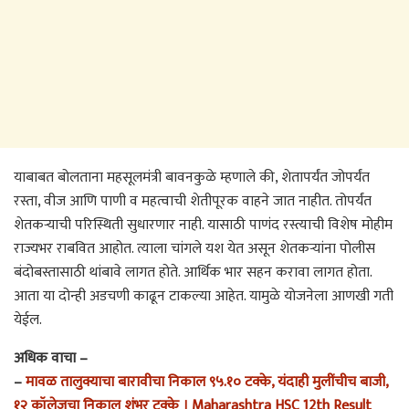
याबाबत बोलताना महसूलमंत्री बावनकुळे म्हणाले की, शेतापर्यंत जोपर्यंत
रस्ता, वीज आणि पाणी व महत्वाची शेतीपूरक वाहने जात नाहीत. तोपर्यंत
शेतकऱ्याची परिस्थिती सुधारणार नाही. यासाठी पाणंद रस्त्याची विशेष मोहीम
राज्यभर राबवित आहोत. त्याला चांगले यश येत असून शेतकऱ्यांना पोलीस
बंदोबस्तासाठी थांबावे लागत होते. आर्थिक भार सहन करावा लागत होता.
आता या दोन्ही अडचणी काढून टाकल्या आहेत. यामुळे योजनेला आणखी गती
येईल.
अधिक वाचा –
–
मावळ तालुक्याचा बारावीचा निकाल ९५.१० टक्के, यंदाही मुलींचीच बाजी,
१२ कॉलेजचा निकाल शंभर टक्के । Maharashtra HSC 12th Result