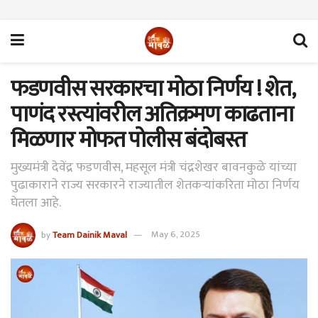
फडणवीस सरकारचा मोठा निर्णय ! शेत,
पाणंद रस्त्यांवरील अतिक्रमण काढताना
मिळणार मोफत पोलीस बंदोबस्त
मुख्यमंत्री देवेंद्र फडणवीस, महसूल मंत्री चंद्रशेखर बावनकुळे यांच्या
पुढाकाराने राज्य सरकारने राज्यातील शेतकऱ्यांकरिता मोठा निर्णय
घेतला आहे.
by
Team Dainik Maval
May 6, 2025