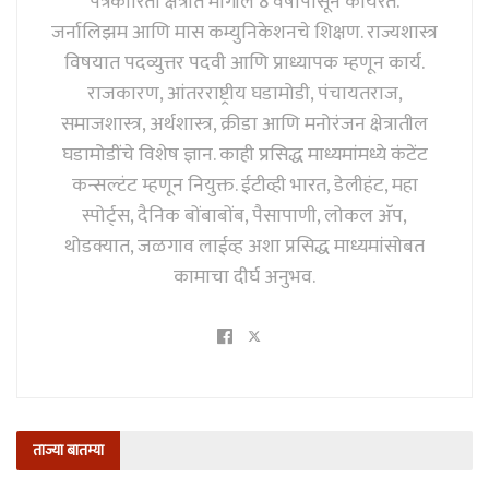
पत्रकारिता क्षेत्रात मागील 8 वर्षांपासून कार्यरत.
जर्नालिझम आणि मास कम्युनिकेशनचे शिक्षण. राज्यशास्त्र
विषयात पदव्युत्तर पदवी आणि प्राध्यापक म्हणून कार्य.
राजकारण, आंतरराष्ट्रीय घडामोडी, पंचायतराज,
समाजशास्त्र, अर्थशास्त्र, क्रीडा आणि मनोरंजन क्षेत्रातील
घडामोडींचे विशेष ज्ञान. काही प्रसिद्ध माध्यमांमध्ये कंटेंट
कन्सल्टंट म्हणून नियुक्त. ईटीव्ही भारत, डेलीहंट, महा
स्पोर्ट्स, दैनिक बोंबाबोंब, पैसापाणी, लोकल अ‍ॅप,
थोडक्यात, जळगाव लाईव्ह अशा प्रसिद्ध माध्यमांसोबत
कामाचा दीर्घ अनुभव.
ताज्या बातम्या