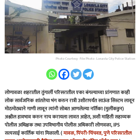
Photo Courtesy : File Photo : Lonavla City Police Station
लोणावळा शहरातील तुंगार्ली परिसरातील एका बंगल्याच्या प्रांगणात काही
लोक सार्वजनिक शांततेचा भंग करुन रात्री उशीरापर्यंत साऊंड सिस्टम लावून
मोठमोठ्याने गाणी लावून त्यांनी सोबत आणलेल्या नर्तिका (मुलींकडुन)
अश्लील हावभाव करुन नाच करायला लावत आहेत, अशी माहिती सहाय्यक
पोलीस अधिक्षक तथा उपविभागीय पोलीस अधिकारी लोणवळा, IPS
सत्यसाई कार्तिक यांना मिळाली. (
मावळ, पिंपरी-चिंचवड, पुणे परिसरातील