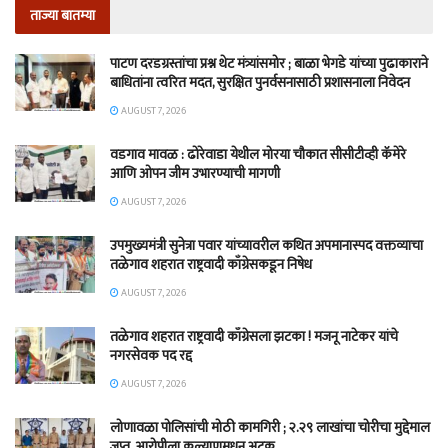
ताज्या बातम्या
पाटण दरडग्रस्तांचा प्रश्न थेट मंत्र्यांसमोर ; बाळा भेगडे यांच्या पुढाकाराने
बाधितांना त्वरित मदत, सुरक्षित पुनर्वसनासाठी प्रशासनाला निवेदन
AUGUST 7, 2026
वडगाव मावळ : ढोरेवाडा येथील मोरया चौकात सीसीटीव्ही कॅमेरे
आणि ओपन जीम उभारण्याची मागणी
AUGUST 7, 2026
उपमुख्यमंत्री सुनेत्रा पवार यांच्यावरील कथित अपमानास्पद वक्तव्याचा
तळेगाव शहरात राष्ट्रवादी काँग्रेसकडून निषेध
AUGUST 7, 2026
तळेगाव शहरात राष्ट्रवादी काँग्रेसला झटका ! मजनू नाटेकर यांचे
नगरसेवक पद रद्द
AUGUST 7, 2026
लोणावळा पोलिसांची मोठी कामगिरी ; २.२९ लाखांचा चोरीचा मुद्देमाल
जप्त, आरोपीला कल्याणमधून अटक