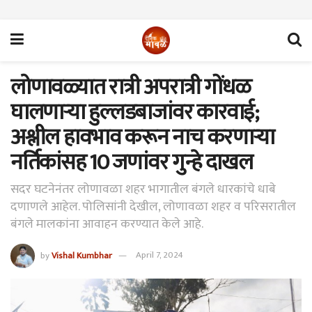
लोणावळ्यात रात्री अपरात्री गोंधळ
घालणाऱ्या हुल्लडबाजांवर कारवाई;
अश्लील हावभाव करून नाच करणाऱ्या
नर्तिकांसह 10 जणांवर गुन्हे दाखल
सदर घटनेनंतर लोणावळा शहर भागातील बंगले धारकांचे धाबे
दणाणले आहेल. पोलिसांनी देखील, लोणावळा शहर व परिसरातील
बंगले मालकांना आवाहन करण्यात केले आहे.
by
Vishal Kumbhar
April 7, 2024