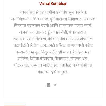
Vishal Kumbhar
पत्रकारिता क्षेत्रात मागील 8 वर्षांपासून कार्यरत.
जर्नालिझम आणि मास कम्युनिकेशनचे शिक्षण. राज्यशास्त्र
विषयात पदव्युत्तर पदवी आणि प्राध्यापक म्हणून कार्य.
राजकारण, आंतरराष्ट्रीय घडामोडी, पंचायतराज,
समाजशास्त्र, अर्थशास्त्र, क्रीडा आणि मनोरंजन क्षेत्रातील
घडामोडींचे विशेष ज्ञान. काही प्रसिद्ध माध्यमांमध्ये कंटेंट
कन्सल्टंट म्हणून नियुक्त. ईटीव्ही भारत, डेलीहंट, महा
स्पोर्ट्स, दैनिक बोंबाबोंब, पैसापाणी, लोकल अ‍ॅप,
थोडक्यात, जळगाव लाईव्ह अशा प्रसिद्ध माध्यमांसोबत
कामाचा दीर्घ अनुभव.