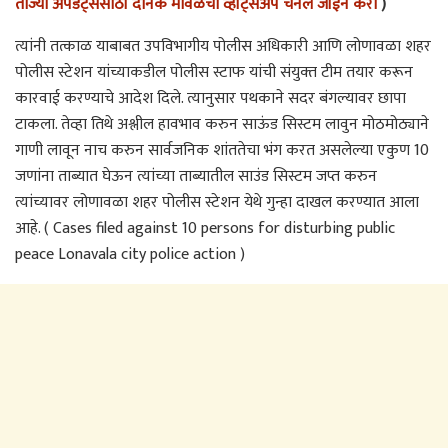
ताज्या अपडेट्ससाठी दैनिक मावळचा व्हॉट्सअ‍ॅप चॅनेल जॉईन करा
)
त्यांनी तत्काळ याबाबत उपविभागीय पोलीस अधिकारी आणि लोणावळा शहर
पोलीस स्टेशन यांच्याकडील पोलीस स्टाफ यांची संयुक्‍त टीम तयार करून
कारवाई करण्याचे आदेश दिले. त्यानुसार पथकाने सदर बंगल्यावर छापा
टाकला. तेव्हा तिथे अश्लील हावभाव करुन साऊंड सिस्टम लावुन मोठमोठ्याने
गाणी लावून नाच करुन सार्वजनिक शांततेचा भंग करत असलेल्या एकुण 10
जणांना ताब्यात घेऊन त्यांच्या ताब्यातील साउंड सिस्टम जप्त करुन
त्यांच्यावर लोणावळा शहर पोलीस स्टेशन येथे गुन्हा दाखल करण्यात आला
आहे. ( Cases filed against 10 persons for disturbing public
peace Lonavala city police action )