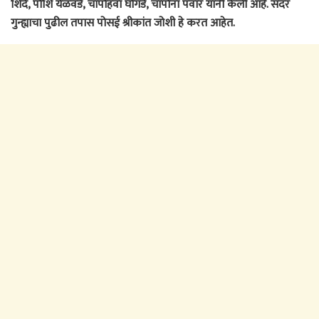
शिंदे, पोशि येळवंडे, चापोहवा घोंगडे, चापोना पवार यांनी केली आहे. सदर
गुन्ह्याचा पुढील तपास पोसई श्रीकांत जोशी हे करत आहेत.