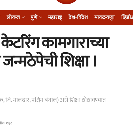
लोकल
पुणे
महाराष्ट्र
देश-विदेश
मावळकट्टा
व्हिड
ा केटरिंग कामगाराच्या
जन्मठेपेची शिक्षा ।
, जि. मालदार, पश्चिम बंगाल) असे शिक्षा ठोठावण्यात
ामीण
,
शहर