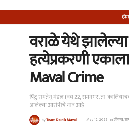
होम
वराळे येथे झालेल्य
हत्येप्रकरणी एकाला 
Maval Crime
पिंटू रामतेनु मंडल (वय 22, रामनगर, ता. कालियाचक
आलेल्या आरोपीचे नाव आहे.
by
Team Dainik Maval
May 12, 2025
in
लोकल
,
ग्र