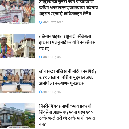
उपमुख्यमंत्री सुनेत्रा पवार यांच्यावरील
कथित अपमानास्पद वक्तव्याचा तळेगाव
शहरात राष्ट्रवादी काँग्रेसकडून निषेध
AUGUST 7, 2026
तळेगाव शहरात राष्ट्रवादी काँग्रेसला
झटका ! मजनू नाटेकर यांचे नगरसेवक
पद रद्द
AUGUST 7, 2026
लोणावळा पोलिसांची मोठी कामगिरी ;
२.२९ लाखांचा चोरीचा मुद्देमाल जप्त,
आरोपीला कल्याणमधून अटक
AUGUST 7, 2026
पिंपरी-चिंचवड पाणीकपात प्रकरणी
शिवसेना आक्रमक ; पवना धरण १००
टक्के भरले तरी १५ टक्के पाणी कपात
का?