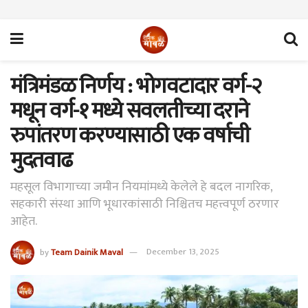
मंत्रिमंडळ निर्णय : भोगवटादार वर्ग-२
मधून वर्ग-१ मध्ये सवलतीच्या दराने
रुपांतरण करण्यासाठी एक वर्षाची
मुदतवाढ
महसूल विभागाच्या जमीन नियमांमध्ये केलेले हे बदल नागरिक,
सहकारी संस्था आणि भूधारकांसाठी निश्चितच महत्त्वपूर्ण ठरणार
आहेत.
by
Team Dainik Maval
December 13, 2025