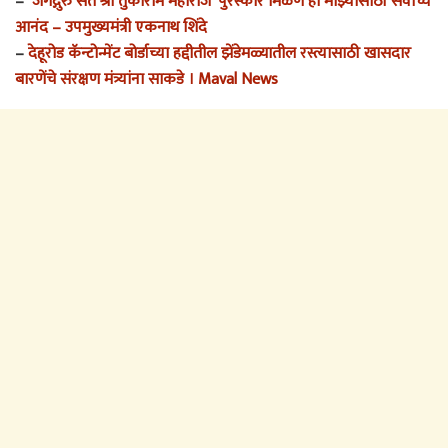
–
‘जगद्गुरु संत श्री तुकाराम महाराज’ पुरस्कार मिळणे हा माझ्यासाठी सर्वोच्च
आनंद – उपमुख्यमंत्री एकनाथ शिंदे
–
देहूरोड कॅन्टोन्मेंट बोर्डाच्या हद्दीतील झेंडेमळ्यातील रस्त्यासाठी खासदार
बारणेंचे संरक्षण मंत्र्यांना साकडे । Maval News