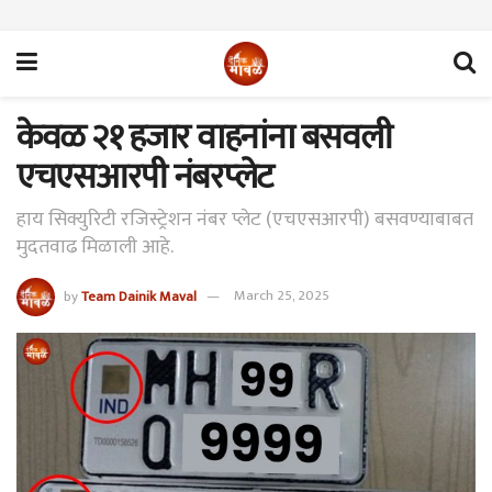
केवळ २१ हजार वाहनांना बसवली
एचएसआरपी नंबरप्‍लेट
हाय सिक्युरिटी रजिस्ट्रेशन नंबर प्लेट (एचएसआरपी) बसवण्याबाबत
मुदतवाढ मिळाली आहे.
by
Team Dainik Maval
March 25, 2025