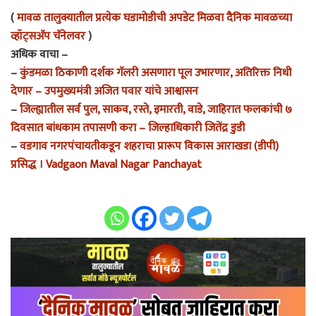
(
मावळ तालुक्यातील प्रत्येक घडामोडीची अपडेट मिळवा दैनिक मावळच्या
व्हॉट्सअ‍ॅप चॅनेलवर
)
अधिक वाचा –
–
कुंडमळा ठिकाणी दर्शक गॅलरी असणारा पूल उभारणार, अतिरिक्त निधी
देणार – उपमुख्यमंत्री अजित पवार यांचे आश्वासन
–
जिल्ह्यातील सर्व पुल, साकव, रस्ते, इमारती, वाडे, जाहिरात फलकांची ७
दिवसात बांधकाम तपासणी करा – जिल्हाधिकारी जितेंद्र डुडी
–
वडगाव नगरपंचायतीकडून शहराचा प्रारूप विकास आराखडा (डीपी)
प्रसिद्ध । Vadgaon Maval Nagar Panchayat