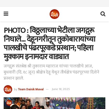
PHOTO : विठ्ठलाच्या भेटीला जगद्गुरू
निघाले… देहूनगरीतून तुकोबारायांच्या
पालखीचे पंढरपूरकडे प्रस्थान; पहिला
मुक्काम इनामदार वाड्यात
जगद्गुरू संतश्रेष्ठ श्री तुकाराम महाराज यांच्या पालखीचे आज,
बुधवारी (दि. १८ जून) श्रीक्षेत्र देहू येथून तीर्थक्षेत्र पंढरपूरच्या दिशेने
प्रस्थान झाले.
by
Team Dainik Maval
June 18, 2025