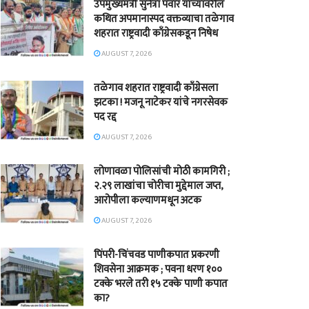
उपमुख्यमंत्री सुनेत्रा पवार यांच्यावरील
कथित अपमानास्पद वक्तव्याचा तळेगाव
शहरात राष्ट्रवादी काँग्रेसकडून निषेध
AUGUST 7, 2026
तळेगाव शहरात राष्ट्रवादी काँग्रेसला
झटका ! मजनू नाटेकर यांचे नगरसेवक
पद रद्द
AUGUST 7, 2026
लोणावळा पोलिसांची मोठी कामगिरी ;
२.२९ लाखांचा चोरीचा मुद्देमाल जप्त,
आरोपीला कल्याणमधून अटक
AUGUST 7, 2026
पिंपरी-चिंचवड पाणीकपात प्रकरणी
शिवसेना आक्रमक ; पवना धरण १००
टक्के भरले तरी १५ टक्के पाणी कपात
का?