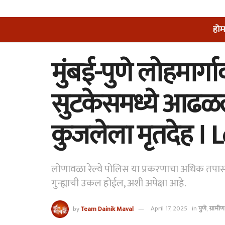
होम
मुंबई-पुणे लोहमार्
सुटकेसमध्ये आढळल
कुजलेला मृतदेह ।
लोणावळा रेल्वे पोलिस या प्रकरणाचा अधिक 
गुन्ह्याची उकल होईल, अशी अपेक्षा आहे.
by
Team Dainik Maval
April 17, 2025
in
पुणे
,
ग्रामीण