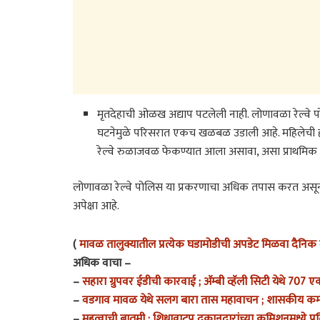
मृतदेहाची ओळख अद्याप पटलेली नाही. लोणावळा रेल्वे
घटनेमुळे परिसरात एकच खळबळ उडाली आहे. महिलेची हत्या 
रेल्वे रुळाजवळ फेकण्यात आला असावा, असा प्राथमिक अ
लोणावळा रेल्वे पोलिस या प्रकरणाचा अधिक तपास करत अस
अपेक्षा आहे.
(
मावळ तालुक्यातील प्रत्येक घडामोडीची अपडेट मिळवा दैनिक म
अधिक वाचा –
–
सहारा ग्रुपवर ईडीची कारवाई ; अ‍ॅम्बी व्हॅली सिटी येथे 70
–
वडगाव मावळ येथे सलग बारा तास महावाचन ; शासकीय कर्मचा
–
महत्वाची बातमी : शिधावाटप दुकानदारांच्या कमिशनमध्ये प्र