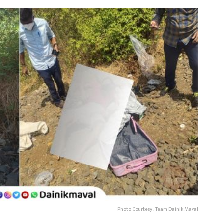
Photo Courtesy : Team Dainik Maval