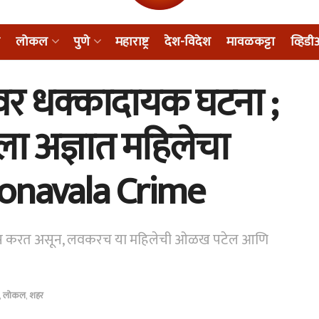
लोकल
पुणे
महाराष्ट्र
देश-विदेश
मावळकट्टा
व्हिड
गावर धक्कादायक घटना ;
ा अज्ञात महिलेचा
 Lonavala Crime
तपास करत असून, लवकरच या महिलेची ओळख पटेल आणि
,
लोकल
,
शहर