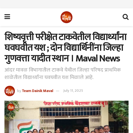
शिष्यवृत्ती परीक्षेत टाकवेतील विद्यार्थ्यांना
घवघवीत यश ; दोन विद्यार्थिनींना जिल्हा
गुणवत्ता यादीत स्थान । Maval News
आंदर मावळ विभागातील टाकवे येथील जिल्हा परिषद प्राथमिक
शाळेतील विद्यार्थ्यांना घवघवीत यश मिळाले आहे.
by
Team Dainik Maval
July 11, 2025