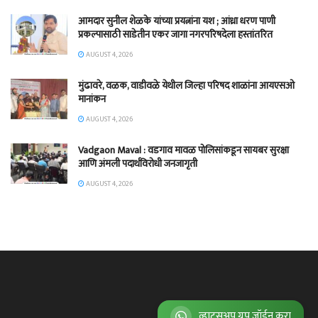
आमदार सुनील शेळके यांच्या प्रयत्नांना यश ; आंध्रा धरण पाणी
प्रकल्पासाठी साडेतीन एकर जागा नगरपरिषदेला हस्तांतरित
AUGUST 4, 2026
मुंढावरे, वळक, वाडीवळे येथील जिल्हा परिषद शाळांना आयएसओ
मानांकन
AUGUST 4, 2026
Vadgaon Maval : वडगाव मावळ पोलिसांकडून सायबर सुरक्षा
आणि अंमली पदार्थविरोधी जनजागृती
AUGUST 4, 2026
व्हाट्सअप ग्रुप जॉईन करा