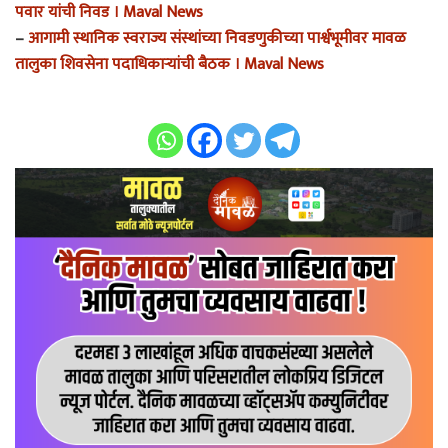
पवार यांची निवड । Maval News
–
आगामी स्थानिक स्वराज्य संस्थांच्या निवडणुकीच्या पार्श्वभूमीवर मावळ
तालुका शिवसेना पदाधिकाऱ्यांची बैठक । Maval News