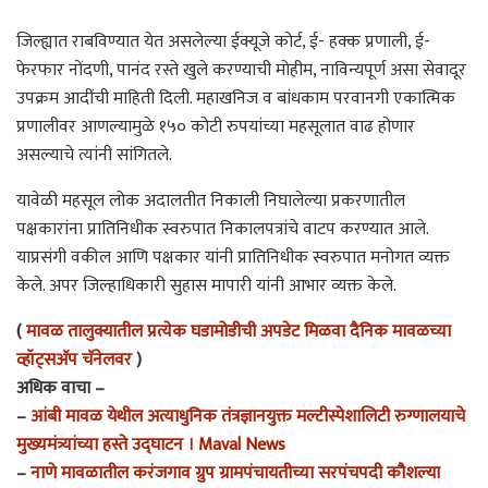
जिल्ह्यात राबविण्यात येत असलेल्या ईक्यूजे कोर्ट, ई- हक्क प्रणाली, ई-
फेरफार नोंदणी, पानंद रस्ते खुले करण्याची मोहीम, नाविन्यपूर्ण असा सेवादूर
उपक्रम आदींची माहिती दिली. महाखनिज व बांधकाम परवानगी एकात्मिक
प्रणालीवर आणल्यामुळे १५० कोटी रुपयांच्या महसूलात वाढ होणार
असल्याचे त्यांनी सांगितले.
यावेळी महसूल लोक अदालतीत निकाली निघालेल्या प्रकरणातील
पक्षकारांना प्रातिनिधीक स्वरुपात निकालपत्रांचे वाटप करण्यात आले.
याप्रसंगी वकील आणि पक्षकार यांनी प्रातिनिधीक स्वरुपात मनोगत व्यक्त
केले. अपर जिल्हाधिकारी सुहास मापारी यांनी आभार व्यक्त केले.
(
मावळ तालुक्यातील प्रत्येक घडामोडीची अपडेट मिळवा दैनिक मावळच्या
व्हॉट्सअ‍ॅप चॅनेलवर
)
अधिक वाचा –
–
आंबी मावळ येथील अत्याधुनिक तंत्रज्ञानयुक्त मल्टीस्पेशालिटी रुग्णालयाचे
मुख्यमंत्र्यांच्या हस्ते उद्घाटन । Maval News
–
नाणे मावळातील करंजगाव ग्रुप ग्रामपंचायतीच्या सरपंचपदी कौशल्या