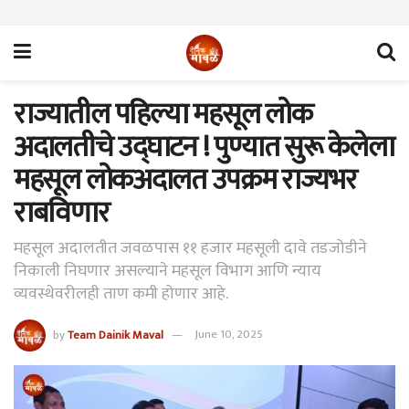
राज्यातील पहिल्या महसूल लोक
अदालतीचे उद्घाटन ! पुण्यात सुरू केलेला
महसूल लोकअदालत उपक्रम राज्यभर
राबविणार
महसूल अदालतीत जवळपास ११ हजार महसूली दावे तडजोडीने
निकाली निघणार असल्याने महसूल विभाग आणि न्याय
व्यवस्थेवरीलही ताण कमी होणार आहे.
by
Team Dainik Maval
June 10, 2025