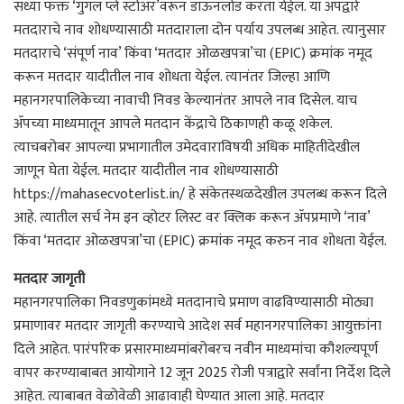
सध्या फक्त ‘गुगल प्ले स्टोअर’वरून डाऊनलोड करता येईल. या ॲपद्वारे
मतदाराचे नाव शोधण्यासाठी मतदाराला दोन पर्याय उपलब्ध आहेत. त्यानुसार
मतदाराचे ‘संपूर्ण नाव’ किंवा ‘मतदार ओळखपत्रा’चा (EPIC) क्रमांक नमूद
करून मतदार यादीतील नाव शोधता येईल. त्यानंतर जिल्हा आणि
महानगरपालिकेच्या नावाची निवड केल्यानंतर आपले नाव दिसेल. याच
ॲपच्या माध्यमातून आपले मतदान केंद्राचे ठिकाणही कळू शकेल.
त्याचबरोबर आपल्या प्रभागातील उमेदवाराविषयी अधिक माहितीदेखील
जाणून घेता येईल. मतदार यादीतील नाव शोधण्यासाठी
https://mahasecvoterlist.in/ हे संकेतस्थळदेखील उपलब्ध करून दिले
आहे. त्यातील सर्च नेम इन व्होटर लिस्ट वर क्लिक करून ॲपप्रमाणे ‘नाव’
किंवा ‘मतदार ओळखपत्रा’चा (EPIC) क्रमांक नमूद करुन नाव शोधता येईल.
मतदार जागृती
महानगरपालिका निवडणुकांमध्ये मतदानाचे प्रमाण वाढविण्यासाठी मोठ्या
प्रमाणावर मतदार जागृती करण्याचे आदेश सर्व महानगरपालिका आयुक्तांना
दिले आहेत. पारंपरिक प्रसारमाध्यमांबरोबरच नवीन माध्यमांचा कौशल्यपूर्ण
वापर करण्याबाबत आयोगाने 12 जून 2025 रोजी पत्राद्वारे सर्वांना निर्देश दिले
आहेत. त्याबाबत वेळोवेळी आढावाही घेण्यात आला आहे. मतदार