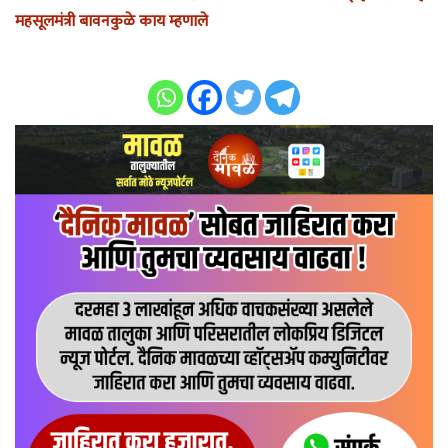
महसूलमंत्री बावनकुळे काय म्हणाले