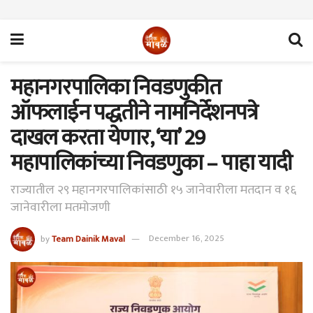
महानगरपालिका निवडणुकीत
ऑफलाईन पद्धतीने नामनिर्देशनपत्रे
दाखल करता येणार, ‘या’ 29
महापालिकांच्या निवडणुका – पाहा यादी
राज्यातील २९ महानगरपालिकांसाठी १५ जानेवारीला मतदान व १६
जानेवारीला मतमोजणी
by
Team Dainik Maval
December 16, 2025