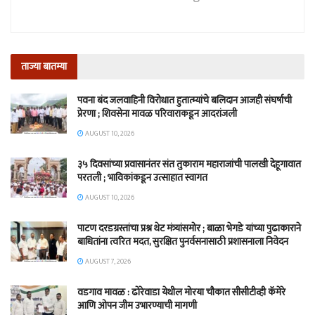
ताज्या बातम्या
पवना बंद जलवाहिनी विरोधात हुतात्म्यांचे बलिदान आजही संघर्षाची
प्रेरणा ; शिवसेना मावळ परिवाराकडून आदरांजली
AUGUST 10, 2026
३५ दिवसांच्या प्रवासानंतर संत तुकाराम महाराजांची पालखी देहूगावात
परतली ; भाविकांकडून उत्साहात स्वागत
AUGUST 10, 2026
पाटण दरडग्रस्तांचा प्रश्न थेट मंत्र्यांसमोर ; बाळा भेगडे यांच्या पुढाकाराने
बाधितांना त्वरित मदत, सुरक्षित पुनर्वसनासाठी प्रशासनाला निवेदन
AUGUST 7, 2026
वडगाव मावळ : ढोरेवाडा येथील मोरया चौकात सीसीटीव्ही कॅमेरे
आणि ओपन जीम उभारण्याची मागणी