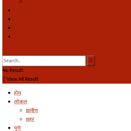
शहर
महाराष्ट्र
देश-विदेश
मावळकट्टा
व्हिडीओ
No Result
View All Result
होम
लोकल
ग्रामीण
शहर
पुणे