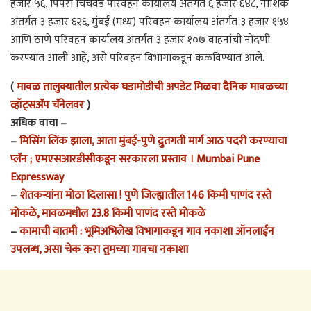
हजार ५६, पिंपरी चिंचवड परिवहन कार्यालय अंतर्गत ६ हजार ६४८, नाशिक
अंतर्गत ३ हजार ६२६, मुंबई (मध्य) परिवहन कार्यालय अंतर्गत ३ हजार १५४
आणि ठाणे परिवहन कार्यालय अंतर्गत ३ हजार १०७ वाहनांची नोंदणी
करण्यात आली आहे, असे परिवहन विभागाकडून कळविण्यात आले.
(
मावळ तालुक्यातील प्रत्येक घडामोडीची अपडेट मिळवा दैनिक मावळच्या
व्हॉट्सअ‍ॅप चॅनेलवर
)
अधिक वाचा –
–
मिसिंग लिंक झाला, आता मुंबई-पुणे द्रुतगती मार्ग आठ पदरी करण्याचा
प्लॅन ; एमएसआरडीसीकडून सरकारला प्रस्ताव । Mumbai Pune
Expressway
–
शेतकऱ्यांना मोठा दिलासा ! पुणे जिल्ह्यातील 146 किमी पाणंद रस्ते
मोकळे, मावळमधील 23.8 किमी पाणंद रस्ते मोकळे
–
कामाची बातमी : भूमिअभिलेख विभागाकडून गाव नकाशा ऑनलाईन
उपलब्ध, असा चेक करा तुमच्या गावचा नकाशा