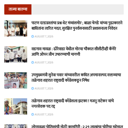
ताज्या बातम्या
पाटण दरडग्रस्तांचा प्रश्न थेट मंत्र्यांसमोर ; बाळा भेगडे यांच्या पुढाकाराने
बाधितांना त्वरित मदत, सुरक्षित पुनर्वसनासाठी प्रशासनाला निवेदन
AUGUST 7, 2026
वडगाव मावळ : ढोरेवाडा येथील मोरया चौकात सीसीटीव्ही कॅमेरे
आणि ओपन जीम उभारण्याची मागणी
AUGUST 7, 2026
उपमुख्यमंत्री सुनेत्रा पवार यांच्यावरील कथित अपमानास्पद वक्तव्याचा
तळेगाव शहरात राष्ट्रवादी काँग्रेसकडून निषेध
AUGUST 7, 2026
तळेगाव शहरात राष्ट्रवादी काँग्रेसला झटका ! मजनू नाटेकर यांचे
नगरसेवक पद रद्द
AUGUST 7, 2026
लोणावळा पोलिसांची मोठी कामगिरी ; २.२९ लाखांचा चोरीचा मुद्देमाल