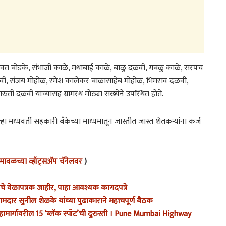
 यशवंत बोडके, संभाजी काळे, मथाबाई काळे, बाळु दळवी, गबळु काळे, सरपंच
दळवी, संजय मोहोळ, रमेश कालेकर बाळासाहेब मोहोळ, भिमराव दळवी,
ती दळवी यांच्यासह ग्रामस्थ मोठ्या संख्येने उपस्थित होते.
मध्यवर्ती सहकारी बॅंकेच्या माध्यमातून जास्तीत जास्त शेतकऱ्यांना कर्ज
ावळच्या व्हॉट्सअ‍ॅप चॅनेलवर
)
ाचे वेळापत्रक जाहीर, पाहा आवश्यक कागदपत्रे
दार सुनील शेळके यांच्या पुढाकाराने महत्त्वपूर्ण बैठक
महामार्गावरील 15 ‘ब्लॅक स्पॉट’ची दुरुस्ती । Pune Mumbai Highway