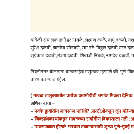
यावेळी संचालक ज्ञानेश्वर निंबळे, लक्ष्मण काळे, वाघू दळवी,
सुरेश दळवी, ज्ञानदेव सोनवणे, राम नढे, विठ्ठल दळवी भरत 
सुर्यकांत दळवी,संजय दळवी, शिवाजी निंबळे, नामदेव दळवी, मारु
निवडीनंतर बोलताना बाळासाहेब मसुरकर म्हणाले की, पुणे जिल्हा 
वाटप करण्यात येईल.
(
मावळ तालुक्यातील प्रत्येक घडामोडीची अपडेट मिळवा दैनिक म
अधिक वाचा –
–
पक्के ड्रायव्हिंग लायसन्स पाहिजे? आरटीओकडून जून महिन्य
–
जिल्हाधिकाऱ्यांकडून मावळच्या सर्वांगीण विकासाला गती ; आम
–
पावसाळ्यात होणारे अपघात टाळण्यासाठी जुन्या पुणे-मुंबई 