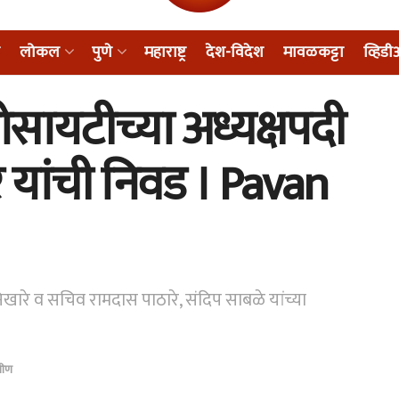
लोकल
पुणे
महाराष्ट्र
देश-विदेश
मावळकट्टा
व्हिड
सोसायटीच्या अध्यक्षपदी
 यांची निवड । Pavan
खारे व सचिव रामदास पाठारे, संदिप साबळे यांच्या
ामीण