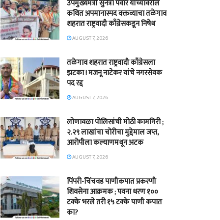
उपमुख्यमंत्री सुनेत्रा पवार यांच्यावरील
कथित अपमानास्पद वक्तव्याचा तळेगाव
शहरात राष्ट्रवादी काँग्रेसकडून निषेध
AUGUST 7, 2026
तळेगाव शहरात राष्ट्रवादी काँग्रेसला
झटका ! मजनू नाटेकर यांचे नगरसेवक
पद रद्द
AUGUST 7, 2026
लोणावळा पोलिसांची मोठी कामगिरी ;
२.२९ लाखांचा चोरीचा मुद्देमाल जप्त,
आरोपीला कल्याणमधून अटक
AUGUST 7, 2026
पिंपरी-चिंचवड पाणीकपात प्रकरणी
शिवसेना आक्रमक ; पवना धरण १००
टक्के भरले तरी १५ टक्के पाणी कपात
का?