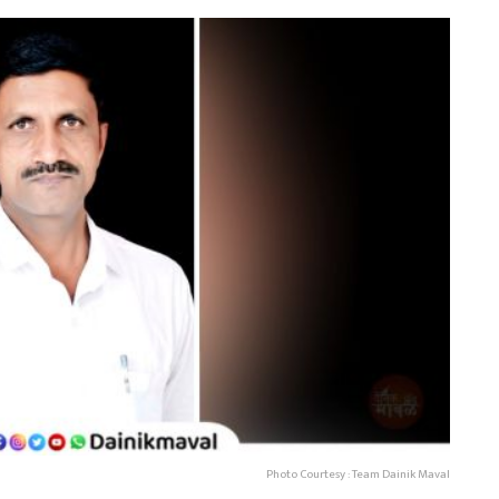
Photo Courtesy : Team Dainik Maval