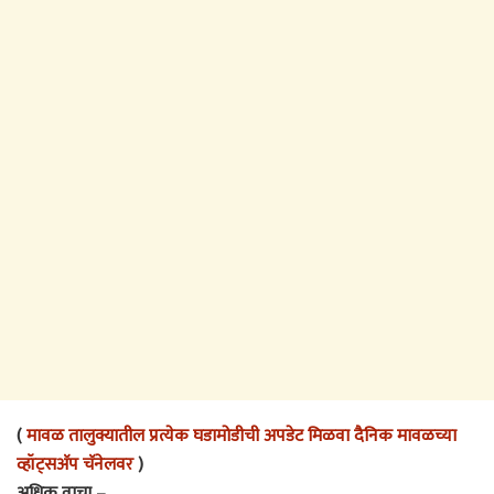
(
मावळ तालुक्यातील प्रत्येक घडामोडीची अपडेट मिळवा दैनिक मावळच्या
व्हॉट्सअ‍ॅप चॅनेलवर
)
अधिक वाचा –