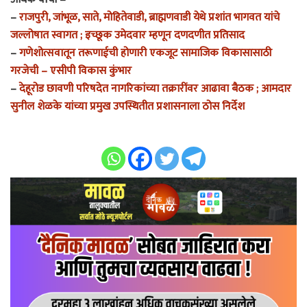
–
राजपुरी, जांभूळ, साते, मोहितेवाडी, ब्राह्मणवाडी येथे प्रशांत भागवत यांचे
जल्लोषात स्वागत ; इच्छूक उमेदवार म्हणून दणदणीत प्रतिसाद
–
गणेशोत्सवातून तरूणाईची होणारी एकजूट सामाजिक विकासासाठी
गरजेची – एसीपी विकास कुंभार
–
देहूरोड छावणी परिषदेत नागरिकांच्या तक्रारींवर आढावा बैठक ; आमदार
सुनील शेळके यांच्या प्रमुख उपस्थितीत प्रशासनाला ठोस निर्देश