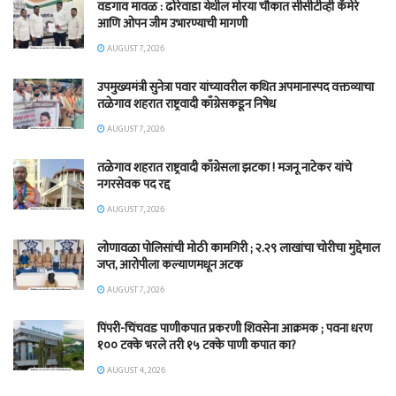
वडगाव मावळ : ढोरेवाडा येथील मोरया चौकात सीसीटीव्ही कॅमेरे
आणि ओपन जीम उभारण्याची मागणी
AUGUST 7, 2026
उपमुख्यमंत्री सुनेत्रा पवार यांच्यावरील कथित अपमानास्पद वक्तव्याचा
तळेगाव शहरात राष्ट्रवादी काँग्रेसकडून निषेध
AUGUST 7, 2026
तळेगाव शहरात राष्ट्रवादी काँग्रेसला झटका ! मजनू नाटेकर यांचे
नगरसेवक पद रद्द
AUGUST 7, 2026
लोणावळा पोलिसांची मोठी कामगिरी ; २.२९ लाखांचा चोरीचा मुद्देमाल
जप्त, आरोपीला कल्याणमधून अटक
AUGUST 7, 2026
पिंपरी-चिंचवड पाणीकपात प्रकरणी शिवसेना आक्रमक ; पवना धरण
१०० टक्के भरले तरी १५ टक्के पाणी कपात का?
AUGUST 4, 2026