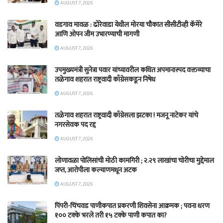
AUGUST 7, 2026
वडगाव मावळ : ढोरेवाडा येथील मोरया चौकात सीसीटीव्ही कॅमेरे
आणि ओपन जीम उभारण्याची मागणी
AUGUST 7, 2026
उपमुख्यमंत्री सुनेत्रा पवार यांच्यावरील कथित अपमानास्पद वक्तव्याचा
तळेगाव शहरात राष्ट्रवादी काँग्रेसकडून निषेध
AUGUST 7, 2026
तळेगाव शहरात राष्ट्रवादी काँग्रेसला झटका ! मजनू नाटेकर यांचे
नगरसेवक पद रद्द
AUGUST 7, 2026
लोणावळा पोलिसांची मोठी कामगिरी ; २.२९ लाखांचा चोरीचा मुद्देमाल
जप्त, आरोपीला कल्याणमधून अटक
AUGUST 7, 2026
पिंपरी-चिंचवड पाणीकपात प्रकरणी शिवसेना आक्रमक ; पवना धरण
१०० टक्के भरले तरी १५ टक्के पाणी कपात का?