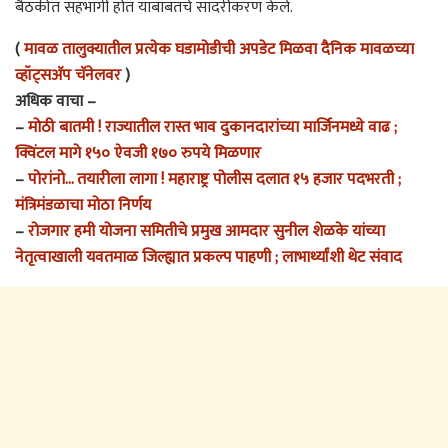
बैठकीत सहभागी होत याबाबतचे सादरीकरण केले.
(
मावळ तालुक्यातील प्रत्येक घडामोडीची अपडेट मिळवा दैनिक मावळच्या
व्हॉट्सअ‍ॅप चॅनेलवर
)
अधिक वाचा –
–
मोठी बातमी ! राज्यातील रास्त भाव दुकानदारांच्या मार्जिनमध्ये वाढ ;
क्विंटल मागे १५० ऐवजी १७० रुपये मिळणार
–
पोरांनो… तयारीला लागा ! महाराष्ट्र पोलीस दलात १५ हजार पदभरती ;
मंत्रिमंडळाचा मोठा निर्णय
–
रोजगार हमी योजना समितीचे प्रमुख आमदार सुनील शेळके यांच्या
नेतृत्वाखाली यवतमाळ जिल्ह्यात प्रकल्प पाहणी ; लाभार्थ्यांशी थेट संवाद