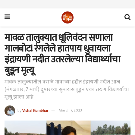
मावळ तालुक्यात धूलिवंदन सणाला
गालबोट! रंगलेले हातपाय धुवायला
इंद्रायणी नदीत उतरलेल्या विद्यार्थ्याचा
बुडून मृत्यू
मावळ तालुक्यातील वराळे गावाच्या हद्दीत इंद्रायणी नदीत आज
(मंगळवार, 7 मार्च) दुपारच्या सुमारास बुडून एका तरुण विद्यार्थ्याचा
मृत्यू झाला आहे.
by
Vishal Kumbhar
March 7, 2023