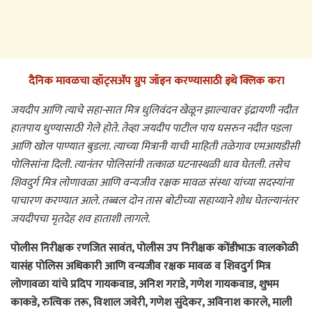
दैनिक मावळचा व्हॉट्सअ‍ॅप ग्रुप जॉइन करण्यासाठी इथे क्लिक करा
जयदीप आणि त्याचे सहा-सात मित्र धुलिवंदन खेळून झाल्यावर इंद्रायणी नदीत
हातपाय धुण्यासाठी गेले होते. तेव्हा जयदीप पाटील पाय घसरुन नदीत पडला
आणि खोल पाण्यात बुडला. त्याच्या मित्रानी याची माहिती तळेगाव एमआयडीसी
पोलिसांना दिली. त्यानंतर पोलिसांनी तत्काळ घटनास्थळी धाव घेतली. तसेच
शिवदुर्ग मित्र लोणावळा आणि वन्यजीव रक्षक मावळ संस्था यांच्या सदस्यांना
पाचारण करण्यात आले. तब्बल दोन तास बोटीच्या सहाय्याने शोध घेतल्यानंतर
जयदीपचा मृतदेह शव हाताशी लागले.
पोलीस निरीक्षक रणजित सावंत, पोलीस उप निरीक्षक कोंडीभाऊ वालकोळी
यासंह पोलिस अधिकारी आणि वन्यजीव रक्षक मावळ व शिवदुर्ग मित्र
लोणावळा यांचे प्रदिप गायकवाड, अनिश गराडे, गणेश गायकवाड, शुभम
काकडे, रुत्विक तरू, विशाल जवेरी, गणेश सुंदेकर, अविनाश कारले, माली