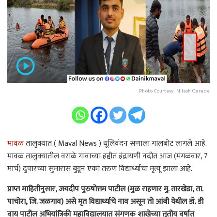
Photo Courtesy : Nilesh Garade
मावळ
तालुक्यात ( Maval News ) धूलिवंदन सणाला गालबोट लागले आहे.
मावळ तालुक्यातील वराळे गावाच्या हद्दीत इंद्रायणी नदीत आज (मंगळवार, 7
मार्च) दुपारच्या सुमारास बुडून एका तरुण विद्यार्थ्याचा मृत्यू झाला आहे.
प्राप्त माहितीनुसार, जयदीप पुरुषोत्तम पाटील (मुळ राहणार मु. तारखेडा, ता.
पाचोरा, जि. जळगाव) असे मृत विद्यार्थ्याचे नाव असून तो आंबी येथील डॉ. डी
वाय पाटील अभियांत्रिकी महाविद्यालयात संगणक शाखेच्या तृतीय वर्षात