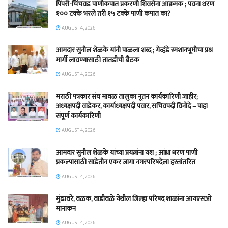
पिंपरी-चिंचवड पाणीकपात प्रकरणी शिवसेना आक्रमक ; पवना धरण
१०० टक्के भरले तरी १५ टक्के पाणी कपात का?
AUGUST 4, 2026
आमदार सुनील शेळके यांनी पाळला शब्द ; गेव्हंडे स्मशानभूमीचा प्रश्न
मार्गी लावण्यासाठी तातडीची बैठक
AUGUST 4, 2026
मराठी पत्रकार संघ मावळ तालुका नूतन कार्यकारिणी जाहीर;
अध्यक्षपदी वाडेकर, कार्याध्यक्षपदी पवार, सचिवपदी विनोदे – पाहा
संपूर्ण कार्यकारिणी
AUGUST 4, 2026
आमदार सुनील शेळके यांच्या प्रयत्नांना यश ; आंध्रा धरण पाणी
प्रकल्पासाठी साडेतीन एकर जागा नगरपरिषदेला हस्तांतरित
AUGUST 4, 2026
मुंढावरे, वळक, वाडीवळे येथील जिल्हा परिषद शाळांना आयएसओ
मानांकन
AUGUST 4, 2026