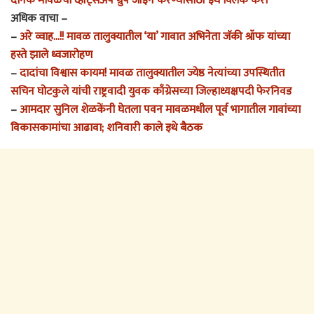
दैनिक मावळचा व्हॉट्सअ‍ॅप ग्रुप जॉइन करण्यासाठी इथे क्लिक करा
अधिक वाचा –
–
अरे व्वाह…!! मावळ तालुक्यातील ‘या’ गावात अभिनेता जॅकी श्रॉफ यांच्या
हस्ते झाले ध्वजारोहण
–
दादांचा विश्वास कायम! मावळ तालुक्यातील ज्येष्ठ नेत्यांच्या उपस्थितीत
सचिन घोटकुले यांची राष्ट्रवादी युवक काँग्रेसच्या जिल्हाध्यक्षपदी फेरनिवड
–
आमदार सुनिल शेळकेंनी घेतला पवन मावळमधील पूर्व भागातील गावांच्या
विकासकामांचा आढावा; शनिवारी काले इथे बैठक