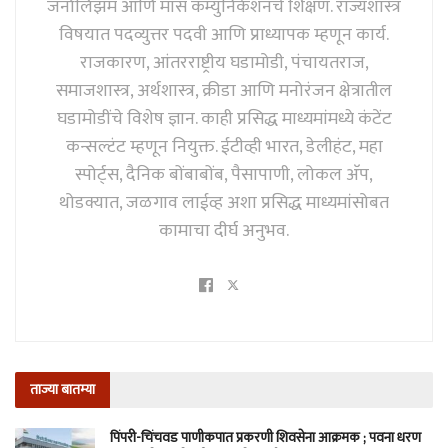
जर्नालिझम आणि मास कम्युनिकेशनचे शिक्षण. राज्यशास्त्र
विषयात पदव्युत्तर पदवी आणि प्राध्यापक म्हणून कार्य.
राजकारण, आंतरराष्ट्रीय घडामोडी, पंचायतराज,
समाजशास्त्र, अर्थशास्त्र, क्रीडा आणि मनोरंजन क्षेत्रातील
घडामोडींचे विशेष ज्ञान. काही प्रसिद्ध माध्यमांमध्ये कंटेंट
कन्सल्टंट म्हणून नियुक्त. ईटीव्ही भारत, डेलीहंट, महा
स्पोर्ट्स, दैनिक बोंबाबोंब, पैसापाणी, लोकल अ‍ॅप,
थोडक्यात, जळगाव लाईव्ह अशा प्रसिद्ध माध्यमांसोबत
कामाचा दीर्घ अनुभव.
ताज्या बातम्या
पिंपरी-चिंचवड पाणीकपात प्रकरणी शिवसेना आक्रमक ; पवना धरण