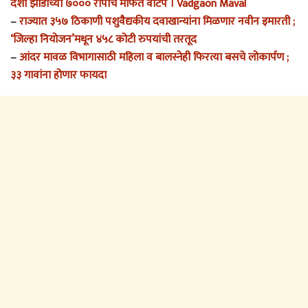
देशी झाडांच्या ७००० रोपांचे मोफत वाटप । Vadgaon Maval
–
राज्यात ३५७ ठिकाणी पशुवैद्यकीय दवाखान्यांना मिळणार नवीन इमारती ;
‘जिल्हा नियोजन’मधून ४५८ कोटी रुपयांची तरतूद
–
आंदर मावळ विभागासाठी महिला व बालस्नेही फिरत्या बसचे लोकार्पण ;
३३ गावांना होणार फायदा