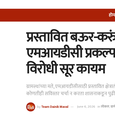
होम
प्रस्तावित बऊर-करुं
एमआयडीसी प्रकल्प :
विरोधी सूर कायम
ग्रामस्थांच्या मते, एमआयडीसीसाठी प्रस्तावित क्षेत्र
कोणतीही सविस्तर चर्चा न करता शासनाकडून पुढील
by
Team Dainik Maval
June 6, 2026
in
लोकल
,
ग्रा