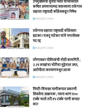
उपमुख्यमंत्री सुनेत्रा पवार यांच्यावरील
कथित अपमानास्पद वक्तव्याचा तळेगाव
शहरात राष्ट्रवादी काँग्रेसकडून निषेध
AUGUST 7, 2026
तळेगाव शहरात राष्ट्रवादी काँग्रेसला
झटका ! मजनू नाटेकर यांचे नगरसेवक
पद रद्द
AUGUST 7, 2026
लोणावळा पोलिसांची मोठी कामगिरी ;
२.२९ लाखांचा चोरीचा मुद्देमाल जप्त,
आरोपीला कल्याणमधून अटक
AUGUST 7, 2026
पिंपरी-चिंचवड पाणीकपात प्रकरणी
शिवसेना आक्रमक ; पवना धरण १००
टक्के भरले तरी १५ टक्के पाणी कपात
का?