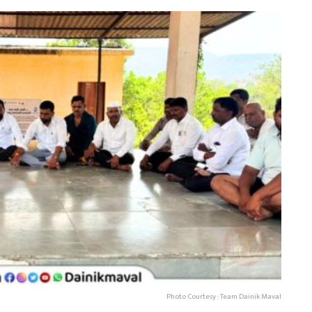
Photo Courtesy : Team Dainik Maval