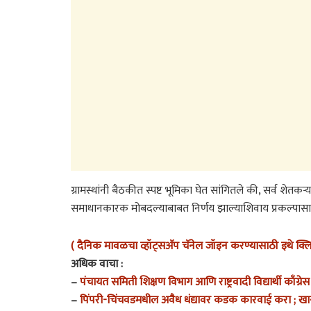
ग्रामस्थांनी बैठकीत स्पष्ट भूमिका घेत सांगितले की, सर्व शेतकऱ्
समाधानकारक मोबदल्याबाबत निर्णय झाल्याशिवाय प्रकल्पास
( दैनिक मावळचा व्हॉट्सअ‍ॅप चॅनेल जॉइन करण्यासाठी इथे क्
अधिक वाचा :
–
पंचायत समिती शिक्षण विभाग आणि राष्ट्रवादी विद्यार्थी काँग्रे
–
पिंपरी-चिंचवडमधील अवैध धंद्यावर कडक कारवाई करा ; खासदा