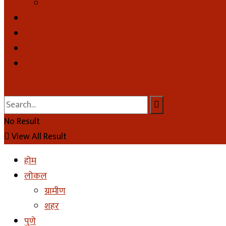
शहर
महाराष्ट्र
देश-विदेश
मावळकट्टा
व्हिडीओ
No Result
View All Result
होम
लोकल
ग्रामीण
शहर
पुणे